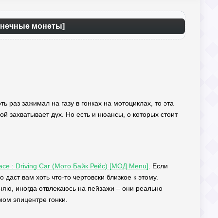
конечные монеты]
ь раз зажимал на газу в гонках на мотоциклах, то эта
рой захватывает дух. Но есть и нюансы, о которых стоит
ace : Driving Car (Мото Байк Рейс) [МОД Menu]
. Если
даст вам хоть что-то чертовски близкое к этому.
оняю, иногда отвлекаюсь на пейзажи – они реально
мом эпицентре гонки.