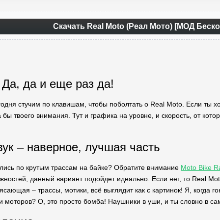
Скачать Real Moto (Реал Мото) [МОД Бес
Да, да и еще раз да!
одня стучим по клавишам, чтобы поболтать о Real Moto. Если ты хот
 бы твоего внимания. Тут и графика на уровне, и скорость, от кото
вук – наверное, лучшая часть
ались по крутым трассам на байке? Обратите внимание
Moto Bike R
ностей, данный вариант подойдет идеально. Если нет, то Real Moto 
сающая – трассы, мотики, всё выглядит как с картинок! Я, когда г
и моторов? О, это просто бомба! Наушники в уши, и ты словно в са