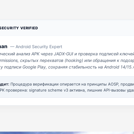
ECURITY VERIFIED
man
— Android Security Expert
ический анализ APK через JADX-GUI и проверка подписей ключе
missions, скрытых перехватов (hooking) или обращения к под
у подписи Google Play, сохраняя стабильность на Android 14/15.
удит:
Процедура верификации опирается на принципы AOSP, прод
PK проверена: signature scheme v3 активна, лишние API-вызовы уда