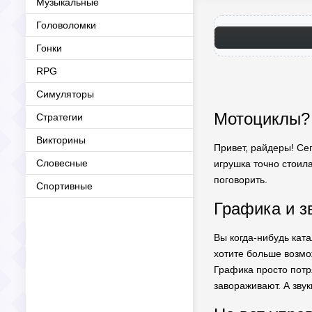
Музыкальные
Головоломки
Гонки
RPG
Симуляторы
Мотоциклы? 
Стратегии
Викторины
Привет, райдеры! Сег
Словесные
игрушка точно стоила
поговорить.
Спортивные
Графика и з
Вы когда-нибудь кат
хотите больше возмож
Графика просто потря
завораживают. А звук