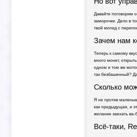
Но вот упр
Давайте поговорим о 
заморочки. Дело в то
твой мопед с перепою
Зачем нам к
Теперь к самому вку
много монет, открыты
одном и том же мото
так безбашенный? Да 
Сколько мож
Я не против маленьки
как предыдущая, и эт
желание заехать ва-б
Всё-таки, Re