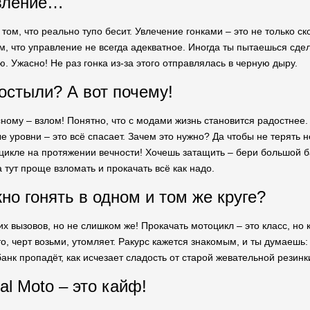
авление…
том, что реально тупо бесит. Увлечение гонками – это не только ск
м, что управление не всегда адекватное. Иногда ты пытаешься сдел
. Ужасно! Не раз гонка из-за этого отправлялась в черную дыру.
остыли? А вот почему!
сному – взлом! Понятно, что с модами жизнь становится радостнее.
е уровни – это всё спасает. Зачем это нужно? Да чтобы не терять н
цикле на протяжении вечности! Хочешь затащить – бери большой ба
тут проще взломать и прокачать всё как надо.
но гонять в одном и том же круге?
х вызовов, но не слишком же! Прокачать мотоцикл – это класс, но
о, черт возьми, утомляет. Ракурс кажется знакомым, и ты думаешь: 
анк пропадёт, как исчезает сладость от старой жевательной резинк
al Moto – это кайф!