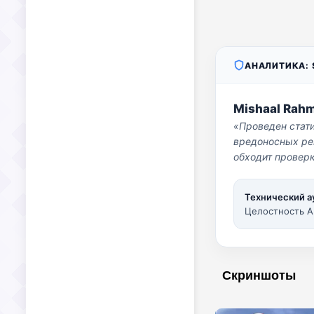
АНАЛИТИКА: S
Mishaal Rah
«Проведен стат
вредоносных per
обходит проверк
Технический а
Целостность A
Скриншоты