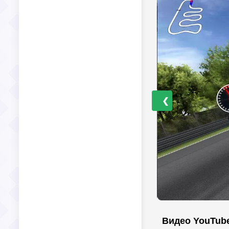
❮
Видео YouTub