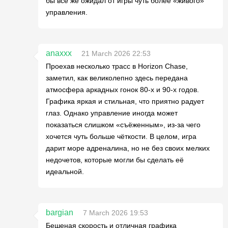
бы всё же ожидал от игры чуть более «живого»
управления.
anaxxx
21 March 2026 22:53
Проехав несколько трасс в Horizon Chase,
заметил, как великолепно здесь передана
атмосфера аркадных гонок 80-х и 90-х годов.
Графика яркая и стильная, что приятно радует
глаз. Однако управление иногда может
показаться слишком «съёженным», из-за чего
хочется чуть больше чёткости. В целом, игра
дарит море адреналина, но не без своих мелких
недочетов, которые могли бы сделать её
идеальной.
bargian
7 March 2026 19:53
Бешеная скорость и отличная графика