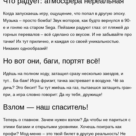
Что радует: атмосфера нереальная
Когда запускаешь игру, ощущение, что попал в другую эпоху.
Музыка – просто бомба! Звук моторов, как будто вернулся в 90-
е и гоняю на старом Sega. Пейзажи радуют глаз: от пляжей до
горных перевалов – всё сделано со вкусом. И не забывайте про
тачки! Их тут прилично, и каждая со своей уникальностью.
Никаких однообразий!
Но вот они, баги, портят всё!
Идёшь на полном ходу, затащил сразу несколько заездов, и
тут... Ба-бам! Игра фризит, тачка застревает в воздухе. Чё за
дичь? Это бесит! Ты тут жмёшь на газ, пытаешся затащить гран-
при, а игра словно говорит: Да ну тебя, дружище!
Взлом — наш спаситель!
Теперь о главном. Зачем нужен взлом? Да чтобы не париться с
этими багами и открытыми уровнями. Хочешь поиграть как
профи? Мод-меню – это твой билет в другую реальность! Не