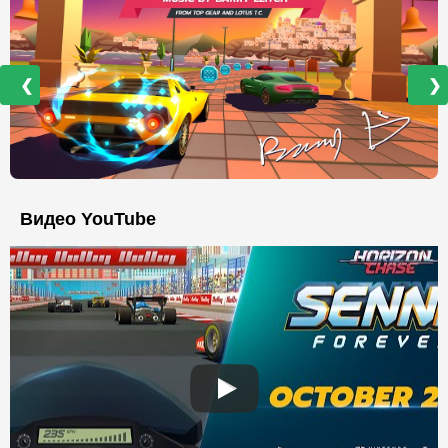
❮
❯
Видео YouTube