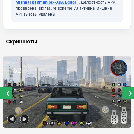
Mishaal Rahman (ex-XDA Editor)
. Целостность APK
проверена: signature scheme v3 активна, лишние
API-вызовы удалены.
Скриншоты
❮
❯