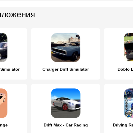
иложения
 Simulator
Charger Drift Simulator
Doblo D
enge
Drift Max - Car Racing
Driving R