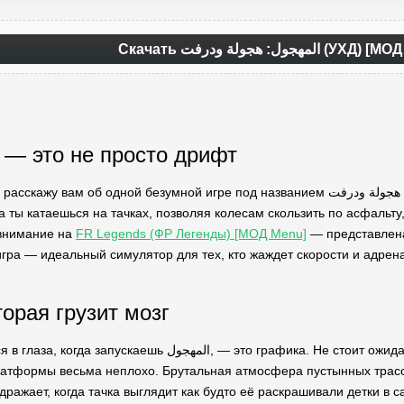
Скачать ول: هجولة ودرفت
 — это не просто дрифт
дной безумной игре под названием المهجول: هجولة ودرفت. Вот вы знаете, что такое настоящее веселье? Я
а ты катаешься на тачках, позволяя колесам скользить по асфальту,
 внимание на
FR Legends (ФР Легенды) [МОД Menu]
— представлена
игра — идеальный симулятор для тех, кто жаждет скорости и адрен
орая грузит мозг
то графика. Не стоит ожидать от этой игрушки чего-то там супервысокого качества,
атформы весьма неплохо. Брутальная атмосфера пустынных трасс, в
дражает, когда тачка выглядит как будто её раскрашивали детки в с