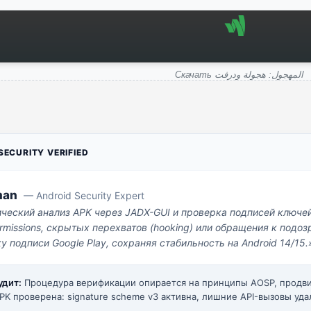
Скачать المهجول: هجولة ودرفت
ECURITY VERIFIED
man
— Android Security Expert
ический анализ APK через JADX-GUI и проверка подписей ключе
missions, скрытых перехватов (hooking) или обращения к под
у подписи Google Play, сохраняя стабильность на Android 14/15.
удит:
Процедура верификации опирается на принципы AOSP, прод
PK проверена: signature scheme v3 активна, лишние API-вызовы уда