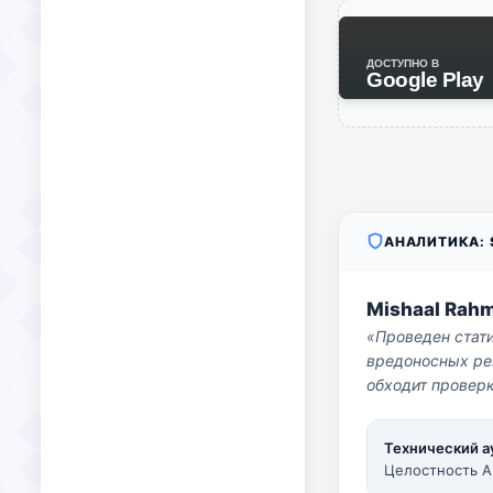
ДОСТУПНО В
Google Play
АНАЛИТИКА: S
Mishaal Rah
«Проведен стат
вредоносных per
обходит проверк
Технический а
Целостность A