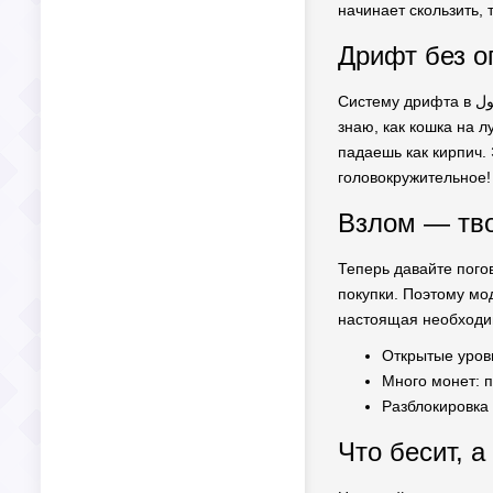
начинает скользить,
Дрифт без о
Систему дрифта в المهجول сделали довольно интуитивно. Ты просто зажимаешь кнопки, входишь в поворот, и эта машина начинается, как, не
знаю, как кошка на л
падаешь как кирпич. 
головокружительное!
Взлом — тво
Теперь давайте погов
покупки. Поэтому мо
настоящая необходим
Открытые уровн
Много монет: п
Разблокировка
Что бесит, а