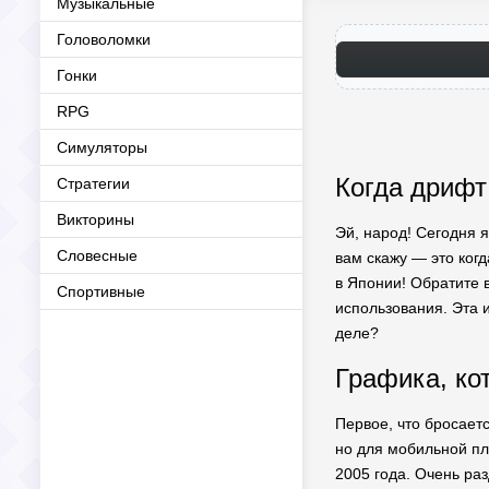
Музыкальные
Головоломки
Гонки
RPG
Симуляторы
Когда дрифт
Стратегии
Викторины
Эй, народ! Сегодня я расскажу вам об о
Словесные
вам скажу — это когд
в Японии! Обратите
Спортивные
использования. Эта 
деле?
Графика, кот
Первое, что бросается в глаза, когда запускаешь المهجول, — э
но для мобильной пл
2005 года. Очень раз