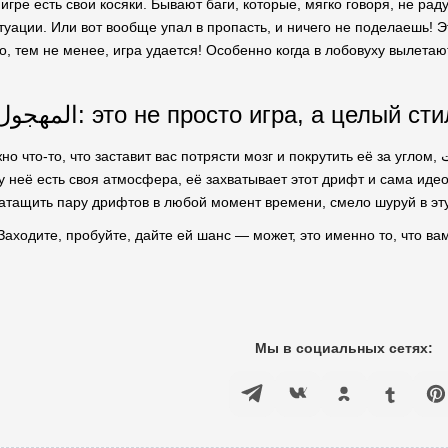
 игре есть свои косяки. Бывают баги, которые, мягко говоря, не рад
уации. Или вот вообще упал в пропасть, и ничего не поделаешь! Э
Но, тем не менее, игра удается! Особенно когда в лобовуху вылета
Затащить в المهجول: это не просто игра, а целы
 заставит вас потрясти мозг и покрутить её за углом, المهجول: هجولة ودرفت обязательно стоит попробовать. Да,
у неё есть своя атмосфера, её захватывает этот дрифт и сама идео
затащить пару дрифтов в любой момент времени, смело шуруй в эту
 Заходите, пробуйте, дайте ей шанс — может, это именно то, что в
Мы в социальных сетях: