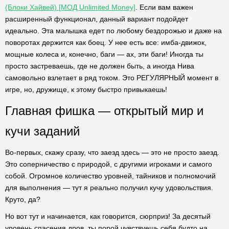
(Блоки Хайвей) [МОД Unlimited Money]
. Если вам важен
расширенный функционал, данный вариант подойдет
идеально. Эта малышка едет по любому бездорожью и даже на
поворотах держится как боец. У нее есть все: имба-движок,
мощные колеса и, конечно, баги — ах, эти баги! Иногда ты
просто застреваешь, где не должен быть, а иногда Нива
самовольно взлетает в ряд током. Это РЕГУЛЯРНЫЙ момент в
игре, но, дружище, к этому быстро привыкаешь!
Главная фишка — открытый мир и
кучи заданий
Во-первых, скажу сразу, что заезд здесь — это не просто заезд.
Это соперничество с природой, с другими игроками и самого
собой. Огромное количество уровней, тайников и полномочий
для выполнения — тут я реально получил кучу удовольствия.
Круто, да?
Но вот тут и начинается, как говорится, сюрприз! За десятый
уровень спасения дров, ты порой чувствуешь себя будто на