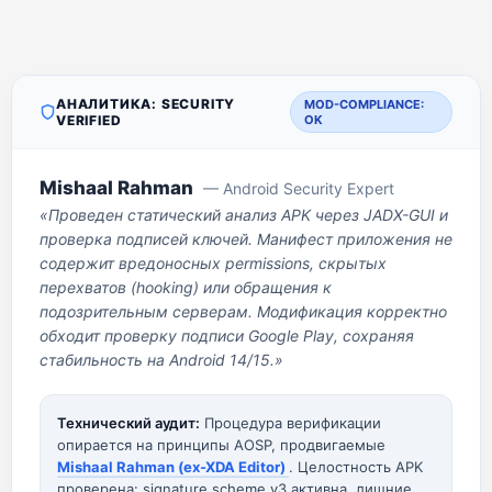
АНАЛИТИКА: SECURITY
MOD-COMPLIANCE:
VERIFIED
OK
Mishaal Rahman
— Android Security Expert
«Проведен статический анализ APK через JADX-GUI и
проверка подписей ключей. Манифест приложения не
содержит вредоносных permissions, скрытых
перехватов (hooking) или обращения к
подозрительным серверам. Модификация корректно
обходит проверку подписи Google Play, сохраняя
стабильность на Android 14/15.»
Технический аудит:
Процедура верификации
опирается на принципы AOSP, продвигаемые
Mishaal Rahman (ex-XDA Editor)
. Целостность APK
проверена: signature scheme v3 активна, лишние