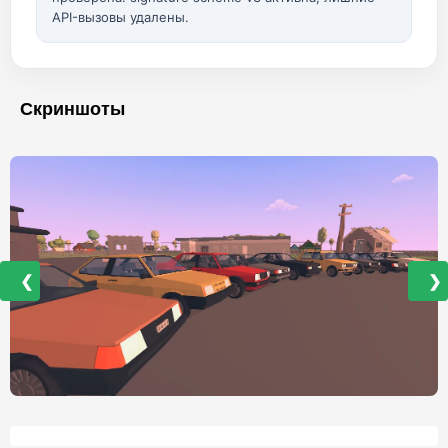
API-вызовы удалены.
Скриншоты
❮
❯