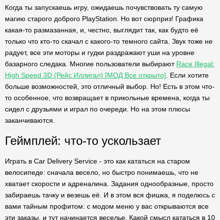
Когда ты запускаешь игру, ожидаешь почувствовать ту самую
магию старого доброго PlayStation. Но вот сюрприз! Графика
какая-то размазанная, и, честно, выглядит так, как будто её
только что кто-то скачал с какого-то темного сайта. Звук тоже не
радует, все эти моторы и гудки раздражают уши на уровне
базарного следака. Многие пользователи выбирают
Race Illegal:
High Speed 3D (Рейс Иллигал) [МОД Все открыто]
. Если хотите
больше возможностей, это отличный выбор. Но! Есть в этом что-
то особенное, что возвращает в прикольные времена, когда ты
сидел с друзьями и играл по очереди. Но на этом плюсы
заканчиваются.
Геймплей: что-то ускользает
Играть в Car Delivery Service - это как кататься на старом
велосипеде: сначала весело, но быстро понимаешь, что не
хватает скорости и адреналина. Задания однообразные, просто
забираешь тачку и везешь её. И в этом вся фишка, я поделюсь с
вами тайным профитом: с модом меню у вас открываются все
эти заказы, и тут начинается веселье. Какой смысл кататься в 10