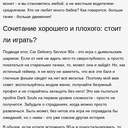
монет - и вы становитесь имбой, а не местным водителем-
среднячком. Кто не любит много бабла? Как говорится, больше
тачек - больше движения!
Сочетание хорошего и плохого: стоит
ли играть?
Подводя итог, Car Delivery Service 90s - это игра с дьявольским
шармом. Если от неё не ждать чего-то сверхглубокого, а просто
покататься на стареньких тачках, то, может, она и зайдёт. Но, как
истинный геймер, я не могу не заметить, что все эти баги и
глючные фишки сводят на нет всё веселье. Поэтому мой вам
совет: воспользуйтесь модом меню, получайте безумный
профит и не старайтесь затащить без него! Это как пытаться
пройти Dark Souls на первом уровне сложности - просто не
получится. Забудьте о страданиях, когда можно просто
развлечься. Быть может, без читов эта игра не оправдала бы
ожиданий, но с ними - это уже совсем другая история.
В общем, если хотите вспомнить 90-е и поностальгировать, то