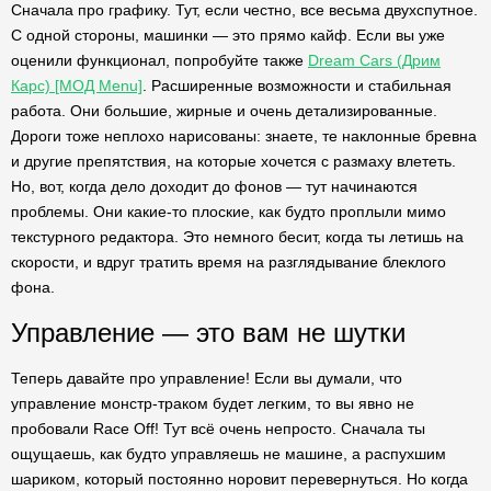
Сначала про графику. Тут, если честно, все весьма двухспутное.
С одной стороны, машинки — это прямо кайф. Если вы уже
оценили функционал, попробуйте также
Dream Cars (Дрим
Карс) [МОД Menu]
. Расширенные возможности и стабильная
работа. Они большие, жирные и очень детализированные.
Дороги тоже неплохо нарисованы: знаете, те наклонные бревна
и другие препятствия, на которые хочется с размаху влететь.
Но, вот, когда дело доходит до фонов — тут начинаются
проблемы. Они какие-то плоские, как будто проплыли мимо
текстурного редактора. Это немного бесит, когда ты летишь на
скорости, и вдруг тратить время на разглядывание блеклого
фона.
Управление — это вам не шутки
Теперь давайте про управление! Если вы думали, что
управление монстр-траком будет легким, то вы явно не
пробовали Race Off! Тут всё очень непросто. Сначала ты
ощущаешь, как будто управляешь не машине, а распухшим
шариком, который постоянно норовит перевернуться. Но когда