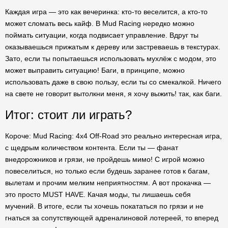
Каждая игра — это как вечеринка: кто-то веселится, а кто-то
может сломать весь кайф. В Mud Racing нередко можно
поймать ситуации, когда подвисает управление. Вдруг ты
оказываешься прижатым к дереву или застреваешь в текстурах.
Зато, если ты попытаешься использовать мухлёж с модом, это
может выправить ситуацию! Баги, в принципе, можно
использовать даже в свою пользу, если ты со смекалкой. Ничего
на свете не говорит вытолкни меня, я хочу выжить! так, как баги.
Итог: стоит ли играть?
Короче: Mud Racing: 4x4 Off-Road это реально интересная игра,
с щедрым количеством контента. Если ты — фанат
внедорожников и грязи, не пройдешь мимо! С игрой можно
повеселиться, но только если будешь заранее готов к багам,
вылетам и прочим мелким неприятностям. А вот прокачка —
это просто MUST HAVE. Качая моды, ты лишаешь себя
мучений. В итоге, если ты хочешь покататься по грязи и не
гнаться за сопутствующей адреналиновой лотереей, то вперед