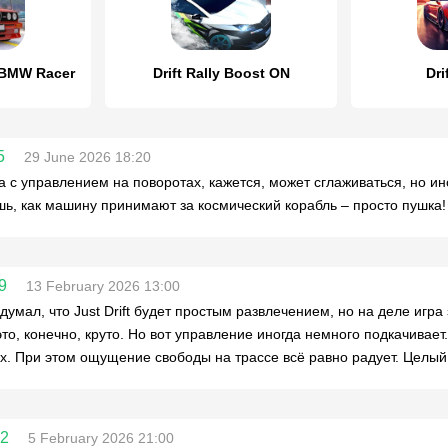
0 BMW Racer
Drift Rally Boost ON
Dri
5
29 June 2026 18:20
 с управлением на поворотах, кажется, может сглаживаться, но ино
шь, как машину принимают за космический корабль – просто пушка!
9
13 February 2026 13:00
думал, что Just Drift будет простым развлечением, но на деле игра
это, конечно, круто. Но вот управление иногда немного подкачивает
х. При этом ощущение свободы на трассе всё равно радует. Целый
22
5 February 2026 21:00