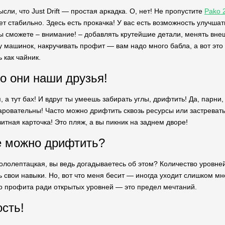
ысли, что Just Drift — простая аркадка. О, нет! Не пропустите
Pako 
т стабильно. Здесь есть прокачка! У вас есть возможность улучшать
ы сможете – внимание! – добавлять крутейшие детали, менять внеш
 машинок, накручивать профит — вам надо много бабла, а вот это 
 как чайник.
но они наши друзья!
 а тут бах! И вдруг ты умеешь забирать углы, дрифтить! Да, парни,
ровательны! Часто можно дрифтить сквозь ресурсы или застревать 
зитная карточка! Это пляж, а вы пикник на заднем дворе!
е можно дрифтить?
кололептацкая, вы ведь догадываетесь об этом? Количество уровне
ь свои навыки. Но, вот что меня бесит — иногда уходит слишком м
го профита ради открытых уровней — это предел мечтаний.
ость!