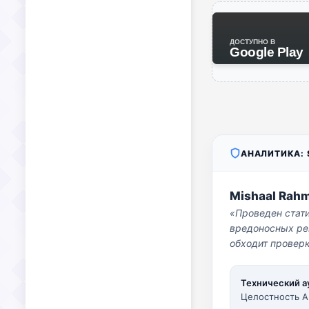
ДОСТУПНО В
Google Play
АНАЛИТИКА: S
Mishaal Rah
«Проведен стат
вредоносных per
обходит проверк
Технический а
Целостность A