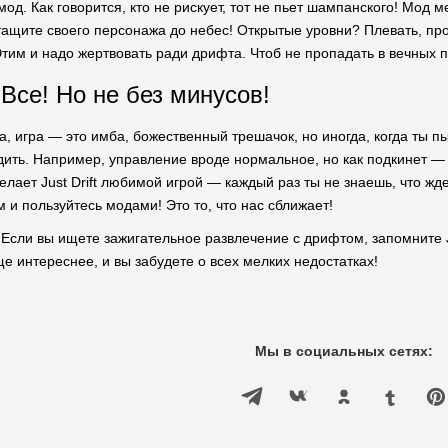
од. Как говорится, кто не рискует, тот не пьет шампанского! Мод
тащите своего персонажа до небес! Открытые уровни? Плевать, про
тим и надо жертвовать ради дрифта. Чтоб не пропадать в вечных по
Все! Но не без минусов!
а, игра — это имба, божественный трешачок, но иногда, когда ты п
дить. Например, управление вроде нормальное, но как подкинет —
елает Just Drift любимой игрой — каждый раз ты не знаешь, что жд
 и пользуйтесь модами! Это то, что нас сближает!
. Если вы ищете зажигательное развлечение с дрифтом, запомните Ju
е интереснее, и вы забудете о всех мелких недостатках!
Мы в социальных сетях: