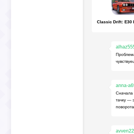
Classic Drift: E3
alhaz55
Проблема
чувствуе
anna-a6
Сначала 
тачку — 
поворота
avven2