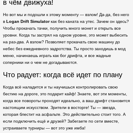
в чём движуха!
Но вот мы и подошли к этому моменту — взлом! Да-да, без него
в
Logan Drift Simulator
как без каната на утес. Зачем он здесь?
Чтобы прокачать тачки, получить много монет и открыть все
уровни. Когда ты застрял на одном уровне, это может выбесить
на раз-два. А взлом? Позволяет прокачать свою машину до
небес без ежедневного задротства. Ты просто заходишь в мод
меню, начинаешь играть как бог дрифта, и все жадные
соперники ни о чем не догадываются.
Что радует: когда всё идет по плану
Когда всё наладится и ты научишься контролировать свою
бестию на дороге, это подарит кайф! Знаете, вот эти моменты,
когда все повороты проходят идеально, а ваш дрифт становится
настоящим искусством. Зрители в восторге! Ты — звезда,
которая блестит на асфальте. Это действительно стоит того. А
если подключить ещё и друзей? Забегаете по сети вместе,
устраиваете турниры — вот это уже имба!