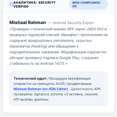
АНАЛИТИКА: SECURITY
MOD-COMPLIANCE:
VERIFIED
OK
Mishaal Rahman
— Android Security Expert
«Проведен статический анализ APK через JADX-GUI и
проверка подписей ключей. Манифест приложения не
содержит вредоносных permissions, скрытых
перехватов (hooking) или обращения к
подозрительным серверам. Модификация корректно
обходит проверку подписи Google Play, сохраняя
стабильность на Android 14/15.»
Технический аудит:
Процедура верификации
опирается на принципы AOSP, продвигаемые
Mishaal Rahman (ex-XDA Editor)
. Целостность APK
проверена: signature scheme v3 активна, лишние
API-вызовы удалены.