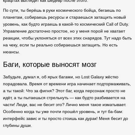
крафтах выглядит как шедевр после этого.
По сути, ты берёшь в руки космического бойца, бегаешь по
планетам, собираешь ресурсы и стараешься затащить новый
уровень, как будто играешь в какой-то космический Call of Duty.
Управление достаточно простое, но у меня порой не хватает
реакции, чтобы уклоняться от всех этих снарядов. Тут надо быть
на чеку, если ты реально собираешься затащить. Но есть
нюансы.
Баги, которые выносят мозг
Забудьте, думал я, об ярых багами, но Lost Galaxy жёстко
порадовала. Время от времени игра начинает подтормаживать,
а ты такой: Что за фигня? Этот баг, когда персонаж просто не
идёт, а ты пытаешься стрельнуть — как будто разбивается на
части! Люди, вас не бесит это? Лично меня такое изматывает.
Особенно когда ты уже почти прошёл уровень, и тут ба-бам:
интерфейс завис и ты просто стоишь как дурак! Меня бесит до
глубины души.