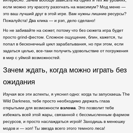
интересно. Зачем вообще зависать на одних и тех же уровнях,
если можно эту красоту разогнать на максимум? Мод меню —
это ваш лучший друг в этой игре. Вам нужны лишние ресурсы?
Пожалуйста! Два клика — и рэп, дело сделано!
Но не забивайте на сюжет, потому что без сюжета игра будет
просто grind-фестом. Сложное ощущение, блин, кажется, ты
попал в бесконечный цикл зарабатывания, но при этом, если
задаться целью, все-таки получить удовольствие от погружения
в мир с уймой возможностей.
Зачем ждать, когда можно играть без
ожидания
Изучая все эти аспекты, я уяснил одно: когда ты запускаешь The
Wild Darkness, тебе просто необходимо держать глаза
открытыми для возможности
взлома
. Это позволит тебе
избежать всей этой жары, связанной с бессмысленным фармом
ресурсов, и просто наслаждаться игрой! Заходишь в менюшку
модов и — хоп! Ты звезда всего этого темного леса!