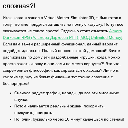
сложная?!
Итак, когда я зашел в Virtual Mother Simulator 3D, я был готов к
тому, что мне придется затащить на полную катушку. Но тут все
оказывается не так-то просто! Отдельно стоит отметить
Almora
Darkosen RPG (Альмора Даркосен РПГ) [МОД Unlimited Money]
.
Если вам важен расширенный функционал, данный вариант
подойдет идеально. Полный нонсенс с этой домашкой! Зачем
распихивать по дому эти раздолбанные игрушки, когда можно
просто зажать кнопку и они сами на место вернутся?! Это что,
современная философия, как справиться с хаосом? Лично я,
как геймер, жду имбовых фишек—а тут только сражение с
беспорядком!
Сначала радует графон, наряды, да все эти миленькие
штучки.
Потом начинается реальный экшен: покормить,
прикупить, поиграть...
Но, блин, буквально через 10 минут качаешься по стенам!