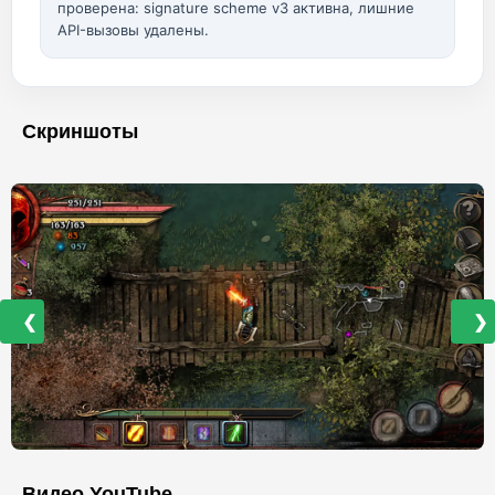
проверена: signature scheme v3 активна, лишние
API-вызовы удалены.
Скриншоты
❮
❯
Видео YouTube