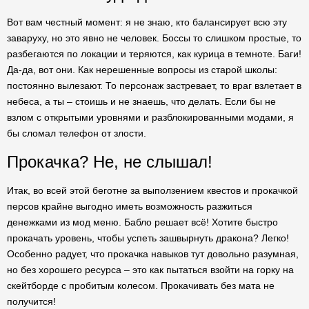
Вот вам честный момент: я не знаю, кто балансирует всю эту
заваруху, но это явно не человек. Боссы то слишком простые, то
разбегаются по локации и теряются, как курица в темноте. Баги!
Да-да, вот они. Как нерешенные вопросы из старой школы:
постоянно вылезают. То персонаж застревает, то враг взлетает в
небеса, а ты – стоишь и не знаешь, что делать. Если бы не
взлом с открытыми уровнями и разблокированными модами, я
бы сломал телефон от злости.
Прокачка? Не, не слышал!
Итак, во всей этой беготне за выползением квестов и прокачкой
персов крайне выгодно иметь возможность разжиться
денежками из мод меню. Бабло решает всё! Хотите быстро
прокачать уровень, чтобы успеть зашвырнуть дракона? Легко!
Особенно радует, что прокачка навыков тут довольно разумная,
но без хорошего ресурса – это как пытаться взойти на горку на
скейтборде с пробитым колесом. Прокачивать без мата не
получится!