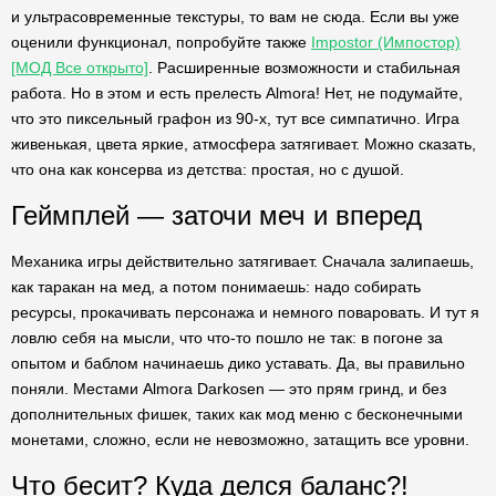
и ультрасовременные текстуры, то вам не сюда. Если вы уже
оценили функционал, попробуйте также
Impostor (Импостор)
[МОД Все открыто]
. Расширенные возможности и стабильная
работа. Но в этом и есть прелесть Almora! Нет, не подумайте,
что это пиксельный графон из 90-х, тут все симпатично. Игра
живенькая, цвета яркие, атмосфера затягивает. Можно сказать,
что она как консерва из детства: простая, но с душой.
Геймплей — заточи меч и вперед
Механика игры действительно затягивает. Сначала залипаешь,
как таракан на мед, а потом понимаешь: надо собирать
ресурсы, прокачивать персонажа и немного поваровать. И тут я
ловлю себя на мысли, что что-то пошло не так: в погоне за
опытом и баблом начинаешь дико уставать. Да, вы правильно
поняли. Местами Almora Darkosen — это прям гринд, и без
дополнительных фишек, таких как мод меню с бесконечными
монетами, сложно, если не невозможно, затащить все уровни.
Что бесит? Куда делся баланс?!