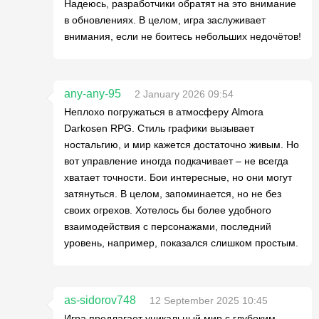
Надеюсь, разработчики обратят на это внимание
в обновлениях. В целом, игра заслуживает
внимания, если не боитесь небольших недочётов!
any-any-95
2 January 2026 09:54
Неплохо погружаться в атмосферу Almora
Darkosen RPG. Стиль графики вызывает
ностальгию, и мир кажется достаточно живым. Но
вот управление иногда подкачивает – не всегда
хватает точности. Бои интересные, но они могут
затянуться. В целом, запоминается, но не без
своих огрехов. Хотелось бы более удобного
взаимодействия с персонажами, последний
уровень, например, показался слишком простым.
as-sidorov748
12 September 2025 10:45
Игра предлагает уникальный мир с глубоким