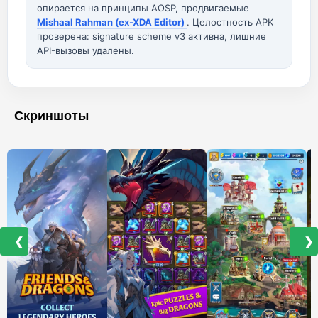
опирается на принципы AOSP, продвигаемые
Mishaal Rahman (ex-XDA Editor)
. Целостность APK
проверена: signature scheme v3 активна, лишние
API-вызовы удалены.
Скриншоты
❮
❯