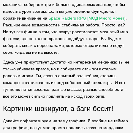
механика: собираем три и больше одинаковых значков, чтобы
наносить урон врагам. Если вы уже оценили функционал,
обратите внимание на
Space Raiders RPG [МОД Много монет]
.
Расширенные возможности и стабильная работа. Просто, да?
Но тут вся фишка в том, что вокруг расстилается мохнатый мир
фэнтези, где не только драконы подойдут к жаре. Вы будете
собирать связи с персонажами, которые отвратительно ведут
себя, когда вы не на высоте.
Здесь уже присутствует достаточно интересная механика: вы не
только убиваете врагов, но и собираете отсылки к старым
ролевым играм. Ты, словно опытный волшебник, ставишь
команды и затачиваешь их под собственный стиль игры. И вот
тут появляется веселье: разные классы, разные способности –
все это может сильно повлиять на исход твоих битв.
Картинки шокируют, а баги бесит!
Давайте пофантазируем на тему графики. Я вообще не геймер
для графики, но тут мне просто попались глаза на мордашки