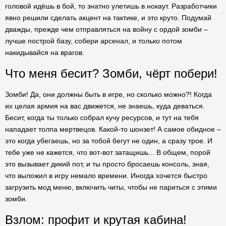
головой идёшь в бой, то знатно улетишь в нокаут. Разработчики
явно решили сделать акцент на тактике, и это круто. Подумай
дважды, прежде чем отправляться на войну с ордой зомби –
лучше построй базу, собери арсенал, и только потом
накидывайся на врагов.
Что меня бесит? Зомби, чёрт побери!
Зомби! Да, они должны быть в игре, но сколько можно?! Когда
их целая армия на вас движется, не знаешь, куда деваться.
Бесит, когда ты только собрал кучу ресурсов, и тут на тебя
нападает толпа мертвецов. Какой-то шонзет! А самое обидное –
это когда убегаешь, но за тобой бегут не один, а сразу трое. И
тебе уже не кажется, что вот-вот затащишь... В общем, порой
это вызывает дикий пот, и ты просто бросаешь консоль, зная,
что выложил в игру немало времени. Иногда хочется быстро
загрузить мод меню, включить читы, чтобы не париться с этими
зомби.
Взлом: профит и крутая кабина!