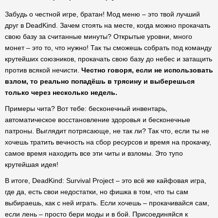
Забудь о честной игре, братан! Мод меню – это твой лучший
друг в DeadKind. Зачем стоять на месте, когда можно прокачать
свою базу за считанные минуты? Открытые уровни, много
монет – это то, что нужно! Так ты сможешь собрать под команду
крутейших союзников, прокачать свою базу до небес и затащить
против всякой нечисти.
Честно говоря, если не использовать
взлом, то реально попадёшь в трясину и выберешься
только через несколько недель.
Примеры чита? Вот тебе: бесконечный инвентарь,
автоматическое восстановление здоровья и бесконечные
патроны. Выглядит потрясающе, не так ли? Так что, если ты не
хочешь тратить вечность на сбор ресурсов и время на прокачку,
самое время находить все эти читы и взломы. Это тупо
крутейшая идея!
В итоге, DeadKind: Survival Project – это всё же кайфовая игра,
где да, есть свои недостатки, но фишка в том, что ты сам
выбираешь, как с ней играть. Если хочешь – прокачивайся сам,
если лень – просто бери моды и в бой. Присоединяйся к