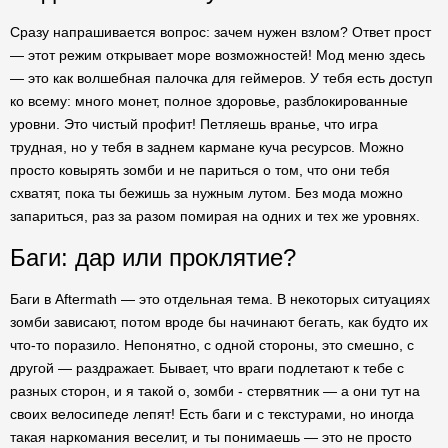
Сразу напрашивается вопрос: зачем нужен взлом? Ответ прост
— этот режим открывает море возможностей! Мод меню здесь
— это как волшебная палочка для геймеров. У тебя есть доступ
ко всему: много монет, полное здоровье, разблокированные
уровни. Это чистый профит! Петляешь вранье, что игра
трудная, но у тебя в заднем кармане куча ресурсов. Можно
просто ковырять зомби и не париться о том, что они тебя
схватят, пока ты бежишь за нужным лутом. Без мода можно
запариться, раз за разом помирая на одних и тех же уровнях.
Баги: дар или проклятие?
Баги в Aftermath — это отдельная тема. В некоторых ситуациях
зомби зависают, потом вроде бы начинают бегать, как будто их
что-то поразило. Непонятно, с одной стороны, это смешно, с
другой — раздражает. Бывает, что враги подлетают к тебе с
разных сторон, и я такой о, зомби - стервятник — а они тут на
своих велосипеде лепят! Есть баги и с текстурами, но иногда
такая наркомания веселит, и ты понимаешь — это не просто