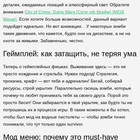
деталек, ожидаемых локаций и атмосферный свет. Обратите
внимание
City of Crime: Gang Wars (Сити оф Крайм) [МОД
Меню]
. Если хотите больше возможностей, данный вариант
подойдет идеально. Но вот анимации... У некоторых зомби
такие движения, что кажется, будто они на дискотеке, а не на
охоте за живыми. Забавненько, честно.
Геймплей: как затащить, не теряя ума
Теперь о геймплейных фишках. Выживание здесь — это не
просто хождение и стрельба. Нужен подход! Стратегия,
прокачка, крафт — вот тебе и адреналин! Бегай, собирай
ресурсы, строй укрытия. Параллельно гасишь зомби, которые
почему-то любят принимать тебя за своего друга. Порой это
просто бесит! Они забираются в твоё укрытие, как будто ты не
потрошишь их в процессе игры. В такие моменты я бы хотел,
чтобы был мод на водные пистолеты — чтобы зомби точно
понимали, что тут только один survivor.
Мод меню: почему это must-have