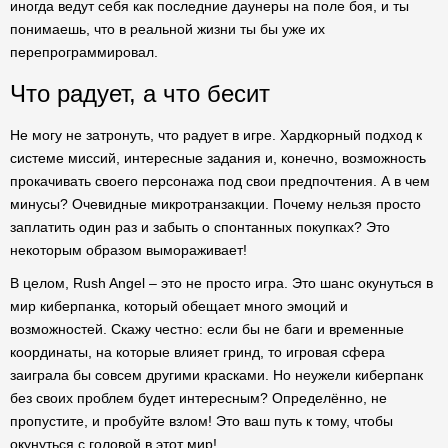
иногда ведут себя как последние даунеры на поле боя, и ты
понимаешь, что в реальной жизни ты бы уже их
перепрограммировал.
Что радует, а что бесит
Не могу не затронуть, что радует в игре. Хардкорный подход к
системе миссий, интересные задания и, конечно, возможность
прокачивать своего персонажа под свои предпочтения. А в чем
минусы? Очевидные микротранзакции. Почему нельзя просто
заплатить один раз и забыть о спонтанных покупках? Это
некоторым образом вымораживает!
В целом, Rush Angel – это не просто игра. Это шанс окунуться в
мир киберпанка, который обещает много эмоций и
возможностей. Скажу честно: если бы не баги и временные
координаты, на которые влияет гринд, то игровая сфера
заиграла бы совсем другими красками. Но неужели киберпанк
без своих проблем будет интересным? Определённо, не
пропустите, и пробуйте взлом! Это ваш путь к тому, чтобы
окунуться с головой в этот мир!