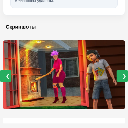
API-вызовы удалены.
Скриншоты
❮
❯