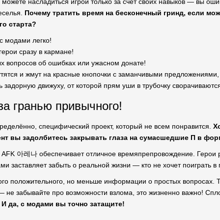
 можете насладиться игрой только за счет своих навыков — вы оши
еселья.
Почему тратить время на бесконечный гринд, если мо
го старта?
с модами легко!
ерои сразу в кармане!
ых вопросов об ошибках или ужасном донате!
утятся и жмут на красные кнопочки с заманчивыми предложениями, 
 задорную движуху, от которой прям уши в трубочку сворачиваются
за гранью привычного!
еделённо, специфический проект, который не всем понравится.
Х
ент вы задолбитесь закрывать глаза на сумасшедшие П в фор
, AFK 아레나 обеспечивает отличное времяпрепровождение. Герои ра
ми заставляет забыть о реальной жизни — кто не хочет поиграть в
ого положительного, но меньше информации о простых вопросах. Та
 не забывайте про возможности взлома, это жизненно важно! Спл
.
И да, с модами вы точно затащите!