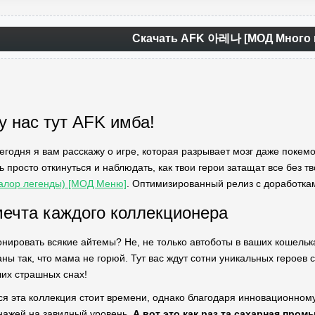
Скачать AFK 아레나 [МОД Много 
у нас тут AFK имба!
 Сегодня я вам расскажу о игре, которая разрывает мозг даже по
ь просто откинуться и наблюдать, как твои герои затащат все без тво
Валор легенды) [МОД Меню]
. Оптимизированный релиз с доработкам
ечта каждого коллекционера
нировать всякие айтемы? Не, не только автоботы в ваших кошель
аны так, что мама не горюй. Тут вас ждут сотни уникальных героев
их страшных снах!
ся эта коллекция стоит времени, однако благодаря инновационному
нажей на завидный уровень.
А вот это как раз та сахарная пром