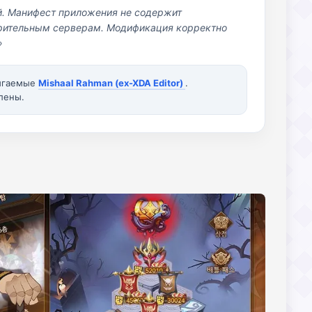
й. Манифест приложения не содержит
озрительным серверам. Модификация корректно
»
вигаемые
Mishaal Rahman (ex-XDA Editor)
.
лены.