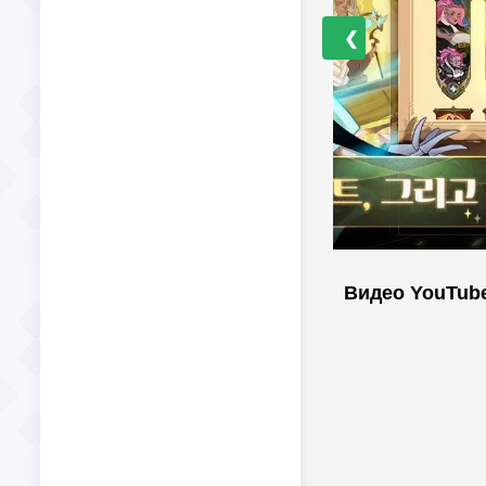
❮
Видео YouTub