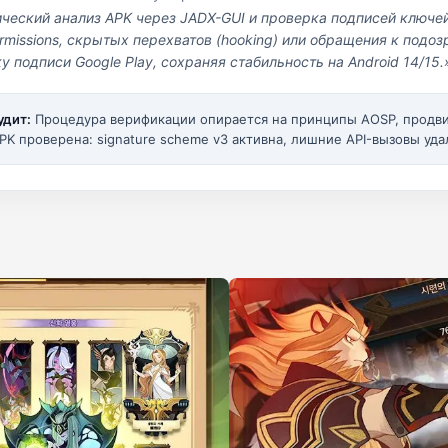
ический анализ APK через JADX-GUI и проверка подписей ключе
missions, скрытых перехватов (hooking) или обращения к под
у подписи Google Play, сохраняя стабильность на Android 14/15.
удит:
Процедура верификации опирается на принципы AOSP, прод
PK проверена: signature scheme v3 активна, лишние API-вызовы уда