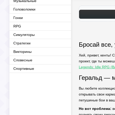
Музыкальные
Головоломки
Гонки
RPG
Симуляторы
Стратегии
Бросай все, 
Викторины
Хей, привет, кенты!
Словесные
проект, где ты можеш
Legends: Idle RPG (
Спортивные
Геральд — м
Вы любите коллекцио
открывать свои карм
петушиные бои в ваш
Но вот проблема:
в
поднять своих персо