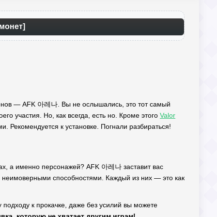
монет]
кемонов — AFK 아레나. Вы не ослышались, это тот самый
его участия. Но, как всегда, есть но. Кроме этого
Valor
и. Рекомендуется к установке. Погнали разбираться!
ках, а именно персонажей? AFK 아레나 заставит вас
 с неимоверными способностями. Каждый из них — это как
 подходу к прокачке, даже без усилий вы можете
ывка, которую не хватает другим играм!