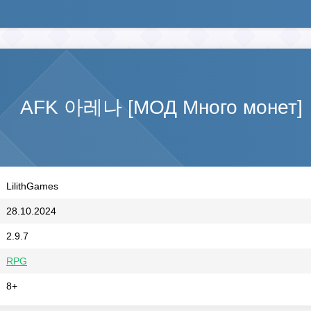
AFK 아레나 [МОД Много монет]
LilithGames
28.10.2024
2.9.7
RPG
8+