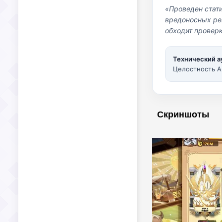
«Проведен стат
вредоносных per
обходит проверк
Технический а
Целостность A
Скриншоты