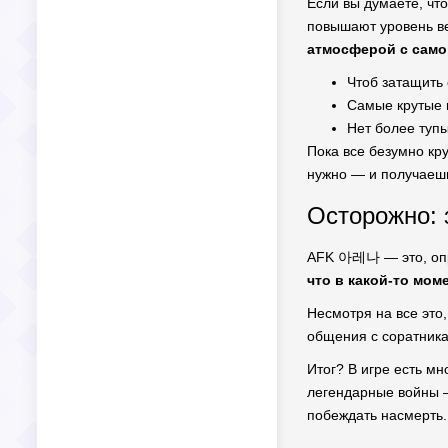
Если вы думаете, что
повышают уровень в
атмосферой с само
Чтоб затащить 
Самые крутые г
Нет более туп
Пока все безумно кр
нужно — и получаешь
Осторожно: 
AFK 아레나 — это, опр
что в какой-то мом
Несмотря на все это
общения с соратника
Итог? В игре есть мн
легендарные войны —
побеждать насмерть