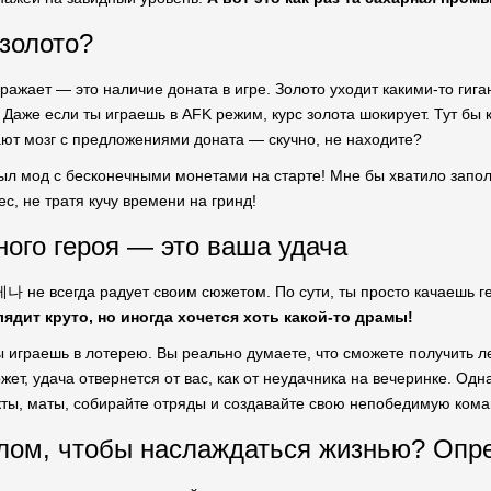
 золото?
ражает — это наличие доната в игре. Золото уходит какими-то гиг
 Даже если ты играешь в AFK режим, курс золота шокирует. Тут бы 
ют мозг с предложениями доната — скучно, не находите?
был мод с бесконечными монетами на старте! Мне бы хватило запол
ес, не тратя кучу времени на гринд!
ного героя — это ваша удача
나 не всегда радует своим сюжетом. По сути, ты просто качаешь г
ядит круто, но иногда хочется хоть какой-то драмы!
бы играешь в лотерею. Вы реально думаете, что сможете получить 
жет, удача отвернется от вас, как от неудачника на вечеринке. Одн
ы, маты, собирайте отряды и создавайте свою непобедимую кома
лом, чтобы наслаждаться жизнью? Опр