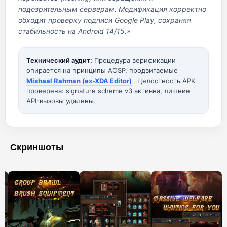
подозрительным серверам. Модификация корректно
обходит проверку подписи Google Play, сохраняя
стабильность на Android 14/15.»
Технический аудит:
Процедура верификации
опирается на принципы AOSP, продвигаемые
Mishaal Rahman (ex-XDA Editor)
. Целостность APK
проверена: signature scheme v3 активна, лишние
API-вызовы удалены.
Скриншоты