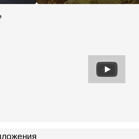
e
иложения