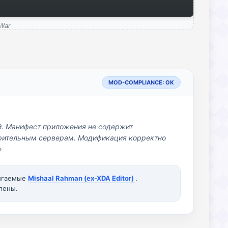
War
MOD-COMPLIANCE: OK
й. Манифест приложения не содержит
озрительным серверам. Модификация корректно
»
вигаемые
Mishaal Rahman (ex-XDA Editor)
.
лены.