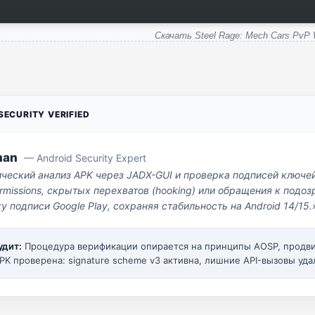
Скачать Steel Rage: Mech Cars PvP 
ECURITY VERIFIED
man
— Android Security Expert
ический анализ APK через JADX-GUI и проверка подписей ключе
missions, скрытых перехватов (hooking) или обращения к под
у подписи Google Play, сохраняя стабильность на Android 14/15.
удит:
Процедура верификации опирается на принципы AOSP, прод
PK проверена: signature scheme v3 активна, лишние API-вызовы уда