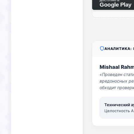
ДОСТУПНО В
Google Play
АНАЛИТИКА: S
Mishaal Rah
«Проведен стат
вредоносных per
обходит проверк
Технический а
Целостность A