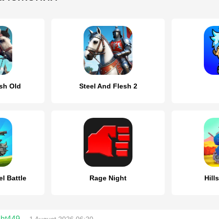
sh Old
Steel And Flesh 2
l Battle
Rage Night
Hill
ght449