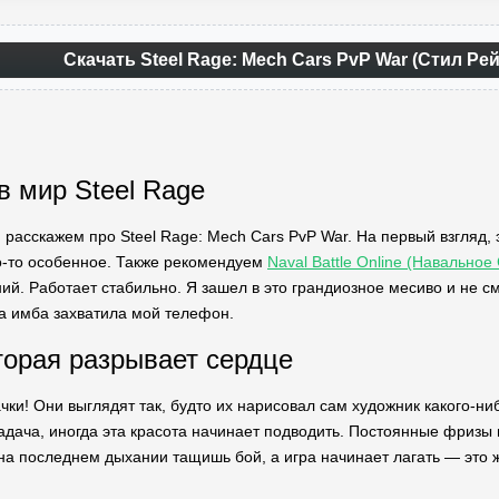
Скачать Steel Rage: Mech Cars PvP War (Стил Ре
в мир Steel Rage
я расскажем про Steel Rage: Mech Cars PvP War. На первый взгляд,
что-то особенное. Также рекомендуем
Naval Battle Online (Навально
ий. Работает стабильно. Я зашел в это грандиозное месиво и не смо
за имба захватила мой телефон.
торая разрывает сердце
чки! Они выглядят так, будто их нарисовал сам художник какого-н
задача, иногда эта красота начинает подводить. Постоянные фризы
на последнем дыхании тащишь бой, а игра начинает лагать — это ж