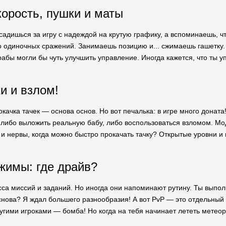
корость, пушки и маты
 садишься за игру с надеждой на крутую графику, а вспоминаешь, ч
о одиночных сражений. Занимаешь позицию и... сжимаешь гашетку
рабы могли бы чуть улучшить управление. Иногда кажется, что ты у
и и взлом!
окачка тачек — основа основ. Но вот печалька: в игре много доната!
 либо выложить реальную бабу, либо воспользоваться взломом. М
 и нервы, когда можно быстро прокачать тачку? Открытые уровни и 
жимы: где драйв?
сса миссий и заданий. Но иногда они напоминают рутину. Ты выполн
снова? Я ждал большего разнообразия! А вот PvP — это отдельный р
угими игроками — бомба! Но когда на тебя начинает лететь метеори