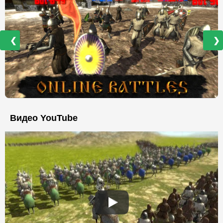
❮
❯
Видео YouTube