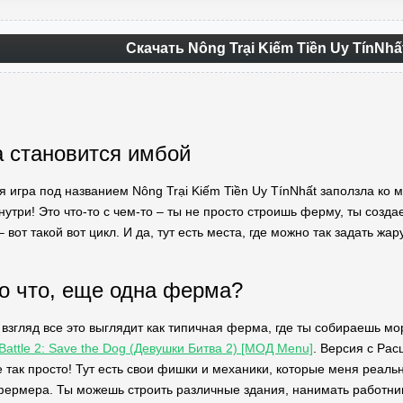
Скачать Nông Trại Kiếm Tiền Uy TínNh
 становится имбой
я игра под названием Nông Trại Kiếm Tiền Uy TínNhất заползла ко 
внутри! Это что-то с чем-то – ты не просто строишь ферму, ты соз
– вот такой вот цикл. И да, тут есть места, где можно так задать жа
то что, еще одна ферма?
взгляд все это выглядит как типичная ферма, где ты собираешь мо
 Battle 2: Save the Dog (Девушки Битва 2) [МОД Menu]
. Версия с Ра
не так просто! Тут есть свои фишки и механики, которые меня реал
рмера. Ты можешь строить различные здания, нанимать работнико