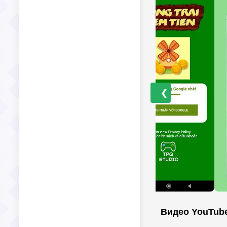
❮
Видео YouTub