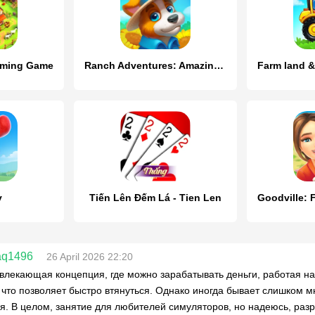
arming Game
Ranch Adventures: Amazing Matc
y
Tiến Lên Đếm Lá - Tien Len
aq1496
26 April 2026 22:20
влекающая концепция, где можно зарабатывать деньги, работая н
 что позволяет быстро втянуться. Однако иногда бывает слишком м
я. В целом, занятие для любителей симуляторов, но надеюсь, раз