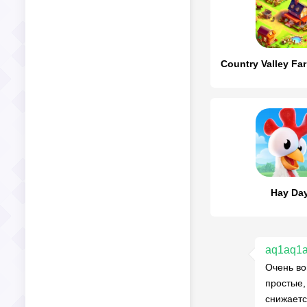
Country Valley F
Hay Da
aq1aq1
Очень во
простые,
снижаетс