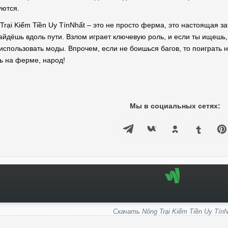
уются.
Trại Kiếm Tiền Uy TínNhất – это не просто ферма, это настоящая з
найдёшь вдоль пути. Взлом играет ключевую роль, и если ты ищешь
я использовать моды. Впрочем, если не боишься багов, то поиграть
ь на ферме, народ!
Мы в социальных сетях:
Скачать Nông Trại Kiếm Tiền Uy TínN