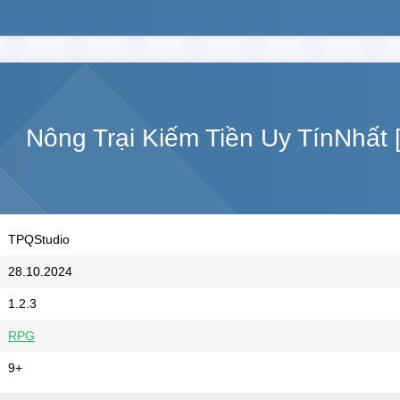
Nông Trại Kiếm Tiền Uy TínNhất
TPQStudio
28.10.2024
1.2.3
RPG
9+