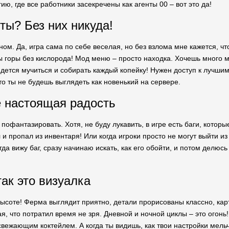
ию, где все работники засекречены как агенты 00 – вот это да!
ты? Без них никуда!
ном. Да, игра сама по себе веселая, но без взлома мне кажется, ч
ы горы без кислорода! Мод меню – просто находка. Хочешь много 
идется мучиться и собирать каждый копейку! Нужен доступ к лучш
то ты не будешь выглядеть как новенький на сервере.
де настоящая радость
пофантазировать. Хотя, не буду лукавить, в игре есть баги, котор
л и пропал из инвентаря! Или когда игроки просто не могут выйти из 
гда вижу баг, сразу начинаю искать, как его обойти, и потом делюс
так это визуалка
 высоте! Ферма выглядит приятно, детали прорисованы классно, кар
я, что потратил время не зря. Дневной и ночной циклы – это огонь
вежающим коктейлем. А когда ты видишь, как твои настройки мел