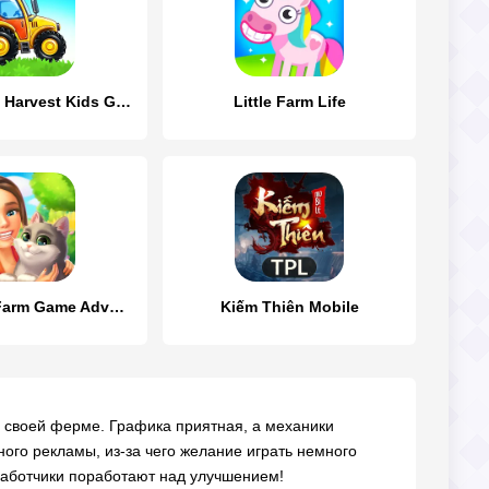
Farm land & Harvest Kids Games
Little Farm Life
Goodville: Farm Game Adventure
Kiếm Thiên Mobile
а своей ферме. Графика приятная, а механики
ного рекламы, из-за чего желание играть немного
работчики поработают над улучшением!