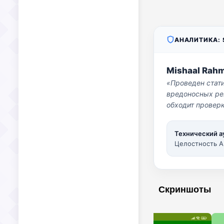
АНАЛИТИКА: S
Mishaal Rah
«Проведен стат
вредоносных per
обходит проверк
Технический а
Целостность A
Скриншоты