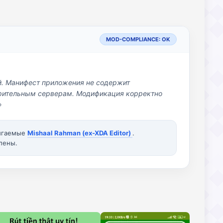
MOD-COMPLIANCE: OK
й. Манифест приложения не содержит
озрительным серверам. Модификация корректно
»
вигаемые
Mishaal Rahman (ex-XDA Editor)
.
лены.