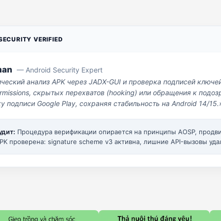
ECURITY VERIFIED
man
— Android Security Expert
ический анализ APK через JADX-GUI и проверка подписей ключе
missions, скрытых перехватов (hooking) или обращения к под
у подписи Google Play, сохраняя стабильность на Android 14/15.
удит:
Процедура верификации опирается на принципы AOSP, прод
PK проверена: signature scheme v3 активна, лишние API-вызовы уда