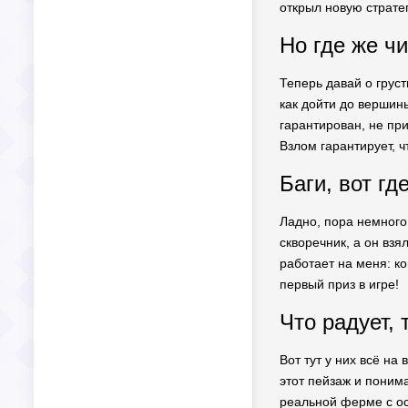
открыл новую стратег
Но где же чи
Теперь давай о груст
как дойти до вершин
гарантирован, не пр
Взлом гарантирует, ч
Баги, вот г
Ладно, пора немного 
скворечник, а он взя
работает на меня: ко
первый приз в игре!
Что радует, 
Вот тут у них всё на
этот пейзаж и понима
реальной ферме с ос