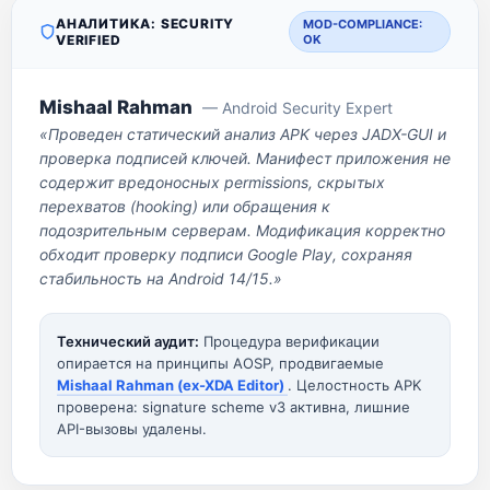
АНАЛИТИКА: SECURITY
MOD-COMPLIANCE:
VERIFIED
OK
Mishaal Rahman
— Android Security Expert
«Проведен статический анализ APK через JADX-GUI и
проверка подписей ключей. Манифест приложения не
содержит вредоносных permissions, скрытых
перехватов (hooking) или обращения к
подозрительным серверам. Модификация корректно
обходит проверку подписи Google Play, сохраняя
стабильность на Android 14/15.»
Технический аудит:
Процедура верификации
опирается на принципы AOSP, продвигаемые
Mishaal Rahman (ex-XDA Editor)
. Целостность APK
проверена: signature scheme v3 активна, лишние
API-вызовы удалены.