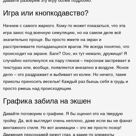
давайте разберем эту игру более подробно.
Игра или кнопкодавство?
Начнем с самого жаркого. Кому-то может показаться, что эта
игра закос под военную симуляцию, но на самом деле всё
значительно проще. Вы просто жмете на экран и
расстреливаете попадающихся врагов. Не всегда понятно, что
происходит на экране. Баги? Ооо, их тут немало, дружище! Я
случайно натолкнулся на пару глюков – персонаж застревает в
текстурах или, вообще, появляется внезапно в воздухе. Ясное
дело – это раздражает и выбивает из колеи. Но ничего, такие
приколы приносить веселье! Каждый раз бьешь себя в грудь и
просто ржешь над происходящим.
Графика забила на экшен
Давайте поговорим о графике. Я бы оценил это на твердую
тройку. Да, всё выглядит очень неплохо, даже если вы не фанат
винтажного стиля. Но вот анимации – это же просто позор!
Движения персонажей режут глаз, а какие-то элементы