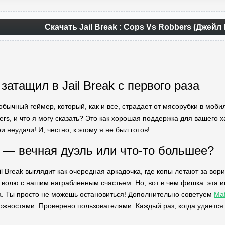
Скачать Jail Break : Cops Vs Robbers (Джей
затащил в Jail Break с первого раза
 обычный геймер, который, как и все, страдает от мясорубки в мобил
ers, и что я могу сказать? Это как хорошая поддержка для вашего 
и неудачи! И, честно, к этому я не был готов!
 — вечная дуэль или что-то большее?
il Break выглядит как очередная аркадочка, где копы летают за вор
 волю с нашим награбленным счастьем. Но, вот в чем фишка: эта и
. Ты просто не можешь остановиться! Дополнительно советуем
Maf
ностями. Проверено пользователями. Каждый раз, когда удается з