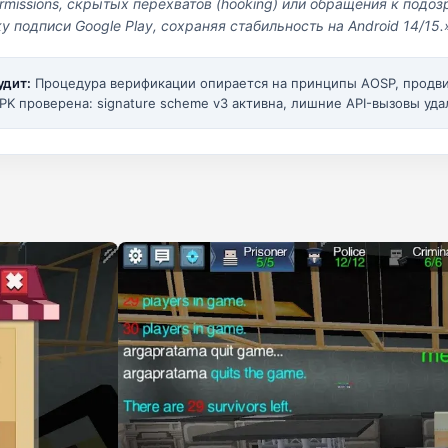
missions, скрытых перехватов (hooking) или обращения к под
у подписи Google Play, сохраняя стабильность на Android 14/15.
удит:
Процедура верификации опирается на принципы AOSP, прод
PK проверена: signature scheme v3 активна, лишние API-вызовы уда