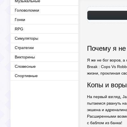
Музыкальные
Головоломки
Гонки
RPG
Симуляторы
Почему я не 
Стратегии
Викторины
Я же не бог воров, а
Словесные
Break : Cops Vs Robb
жизни, проклиная сво
Спортивные
Копы и воры
На первый взгляд, Ja
пытаемся рвануть на
экшена и адреналина
Расширенными возмож
с баблом из банка!