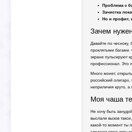
Проблема с б
Зачистка лока
Но и профит, 
Зачем нужен
Давайте по чесноку, 
проклятыми багами. С
экране пульсируют к
профессионал. Это 
Много монет, открыт
российский олигарх,
неприличия круто, а
Моя чаша те
Не хочу быть занудой,
выслали вызов такси,
какой-то момент ты 
сделают свою игру хо