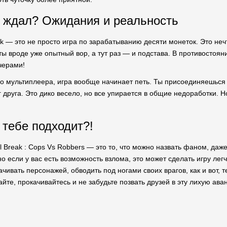
я ждал? Ожидания и реальность
ak — это не просто игра по зарабатыванию десяти монеток. Это неч
 ты вроде уже опытный вор, а тут раз — и подстава. В противостояни
черами!
до мультиплеера, игра вообще начинает петь. Ты присоединяешься
 друга. Это дико весело, но все упирается в общие недоработки. Н
а тебе подходит?!
il Break : Cops Vs Robbers — это то, что можно назвать фаном, даж
но если у вас есть возможность взлома, это может сделать игру ле
чивать персонажей, обводить под ногами своих врагов, как и вот,
айте, прокачивайтесь и не забудьте позвать друзей в эту лихую ав