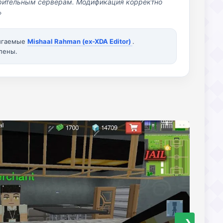
озрительным серверам. Модификация корректно
»
вигаемые
Mishaal Rahman (ex-XDA Editor)
.
лены.
❯