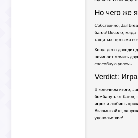
Но чего же 
Собственно, Jail Bre
багов! Весело, когда
тащиться целыми ве
Когда дело доходит 
начинает мочить друг
способную увлечь.
Verdict: Игр
В конечном итоге, Ja
бомбануть от багов, 
игрок и любишь прока
Взламывайте, запуск
удовольствие!