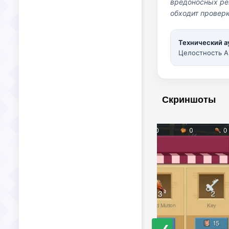
вредоносных per
обходит проверк
Технический а
Целостность A
Скриншоты
❮