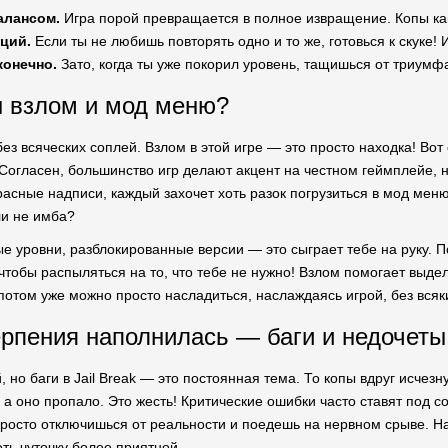
алансом.
Игра порой превращается в полное извращение. Копы как 
ций.
Если ты не любишь повторять одно и то же, готовься к скуке!
конечно.
Зато, когда ты уже покорил уровень, тащишься от триумфа
 взлом и мод меню?
без всяческих соплей. Взлом в этой игре — это просто находка! Вот
огласен, большинство игр делают акцент на честном геймплейе, но,
расные надписи, каждый захочет хоть разок погрузиться в мод мен
ли не имба?
ые уровни, разблокированные версии — это сыграет тебе на руку. П
 чтобы распыляться на то, что тебе не нужно! Взлом помогает выде
 потом уже можно просто насладиться, наслаждаясь игрой, без всяк
рпения наполнилась — баги и недочеты
 но баги в Jail Break — это постоянная тема. То копы вдруг исчезну
 а оно пропало. Это жесть! Критические ошибки часто ставят под со
просто отключишься от реальности и поедешь на нервном срыве. На
ть чуточку более приятной.