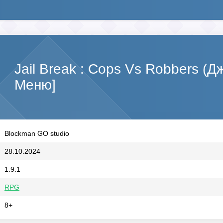
Jail Break : Cops Vs Robbers (
Меню]
Blockman GO studio
28.10.2024
1.9.1
RPG
8+