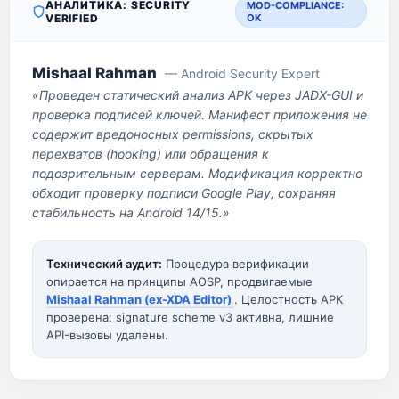
АНАЛИТИКА: SECURITY
MOD-COMPLIANCE:
VERIFIED
OK
Mishaal Rahman
— Android Security Expert
«Проведен статический анализ APK через JADX-GUI и
проверка подписей ключей. Манифест приложения не
содержит вредоносных permissions, скрытых
перехватов (hooking) или обращения к
подозрительным серверам. Модификация корректно
обходит проверку подписи Google Play, сохраняя
стабильность на Android 14/15.»
Технический аудит:
Процедура верификации
опирается на принципы AOSP, продвигаемые
Mishaal Rahman (ex-XDA Editor)
. Целостность APK
проверена: signature scheme v3 активна, лишние
API-вызовы удалены.