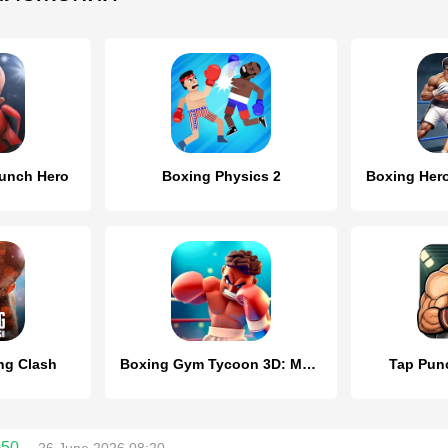
unch Hero
Boxing Physics 2
ng Clash
Boxing Gym Tycoon 3D: MMA Club
Tap Pun
050