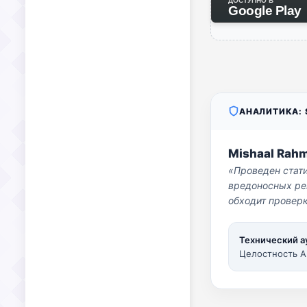
ДОСТУПНО В
Google Play
АНАЛИТИКА: S
Mishaal Rah
«Проведен стат
вредоносных per
обходит проверк
Технический а
Целостность A