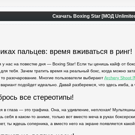
Скачать Boxing Star [МОД Unlimite
чиках пальцев: время вживаться в ринг!
я у нас на повестке дня — Boxing Star! Если ты ценишь кайф от бо
а для тебя. Зачем тратить время на реальный бокс, когда можно за
, то разочарование. Многие пользователи выбирают
Archery Shoot 
вариант подойдет идеально. Давай разберемся, что здесь имба, а
брось все стереотипы!
ся в глаза — это графика. Она, на удивление, неплохая! Мультяшн
ь себя в каком-то аниме, только вот вместо меча в руках боксерски
ет, ты ждешь соперника, а вместо него на экране появляется како