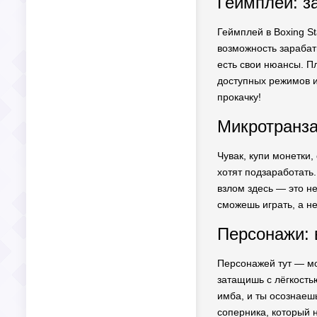
Геймплей: з
Геймплей в Boxing St
возможность зарабаты
есть свои нюансы. Пл
доступных режимов и
прокачку!
Микротранза
Чувак, купи монетки,
хотят подзаработать
взлом здесь — это н
сможешь играть, а не
Персонажи: 
Персонажей тут — мо
затащишь с лёгкостью
имба, и ты осознаеш
соперника, который 