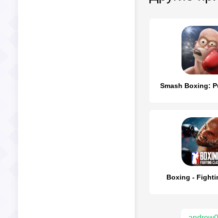
Smash Boxing: P
Boxing - Fighti
andrew