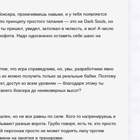
 боксера, прокачиваешь навыки, и у тебя появляется
по принципу простого тапания — это не Dark Souls, но
ы пришел, увидел, затолкал в челюсть, и все! А число
рофита. Надо однозначно оставить себе шанс на
 том, что игра справедлива, но, увы, разработчики явно
а их можно получить только за реальные бабки. Поэтому
ет, доступ ко всем уровням — благодаря этому ты
ь своего боксера до неимоверных высот?
лен, но не все равны по силе. Кого-то натренируешь и
ывают разные ворота. Грубо говоря, есть те, кто просто
ой персонаж просто не может поднять лапу против
мени на занятия и тренировки.