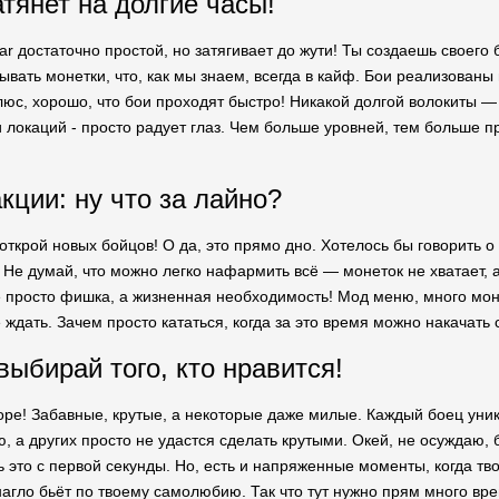
атянет на долгие часы!
ar достаточно простой, но затягивает до жути! Ты создаешь своего
вать монетки, что, как мы знаем, всегда в кайф. Бои реализованы 
юс, хорошо, что бои проходят быстро! Никакой долгой волокиты — т
 локаций - просто радует глаз. Чем больше уровней, тем больше п
кции: ну что за лайно?
 открой новых бойцов! О да, это прямо дно. Хотелось бы говорить о
. Не думай, что можно легко нафармить всё — монеток не хватает, 
е просто фишка, а жизненная необходимость! Мод меню, много мон
 ждать. Зачем просто кататься, когда за это время можно накачат
выбирай того, кто нравится!
ре! Забавные, крутые, а некоторые даже милые. Каждый боец уника
, а других просто не удастся сделать крутыми. Окей, не осуждаю, б
ь это с первой секунды. Но, есть и напряженные моменты, когда тв
нагло бьёт по твоему самолюбию. Так что тут нужно прям много вре