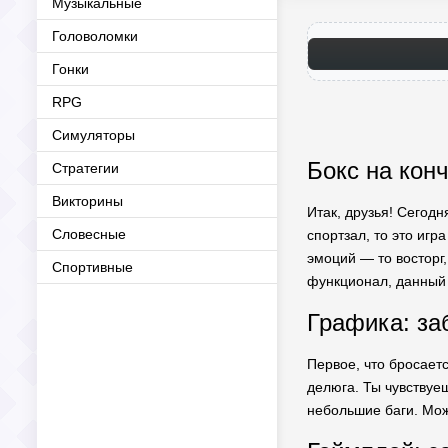
Музыкальные
Головоломки
Гонки
RPG
Симуляторы
Бокс на кон
Стратегии
Викторины
Итак, друзья! Сегодн
Словесные
спортзал, то это игр
эмоций — то восторг
Спортивные
функционал, данный 
Графика: за
Первое, что бросает
делюга. Ты чувствуеш
небольшие баги. Мож