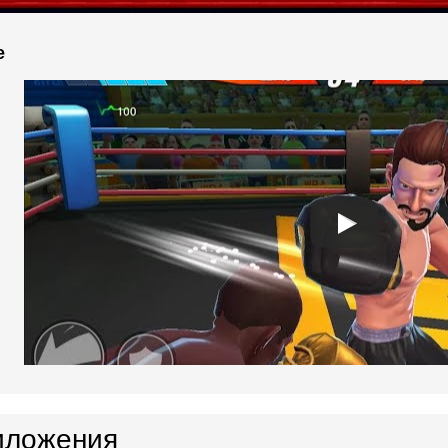
e
иложения