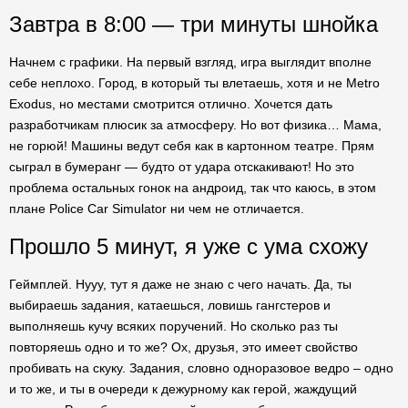
Завтра в 8:00 — три минуты шнойка
Начнем с графики. На первый взгляд, игра выглядит вполне
себе неплохо. Город, в который ты влетаешь, хотя и не Metro
Exodus, но местами смотрится отлично. Хочется дать
разработчикам плюсик за атмосферу. Но вот физика… Мама,
не горюй! Машины ведут себя как в картонном театре. Прям
сыграл в бумеранг — будто от удара отскакивают! Но это
проблема остальных гонок на андроид, так что каюсь, в этом
плане Police Car Simulator ни чем не отличается.
Прошло 5 минут, я уже с ума схожу
Геймплей. Нууу, тут я даже не знаю с чего начать. Да, ты
выбираешь задания, катаешься, ловишь гангстеров и
выполняешь кучу всяких поручений. Но сколько раз ты
повторяешь одно и то же? Ох, друзья, это имеет свойство
пробивать на скуку. Задания, словно одноразовое ведро – одно
и то же, и ты в очереди к дежурному как герой, жаждущий