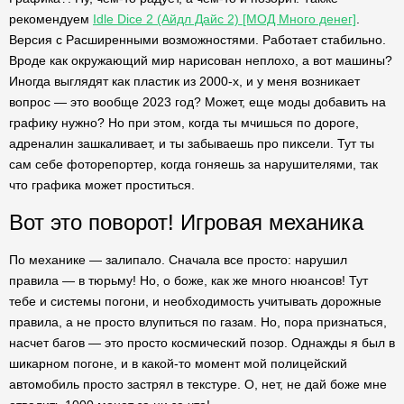
рекомендуем
Idle Dice 2 (Айдл Дайс 2) [МОД Много денег]
.
Версия с Расширенными возможностями. Работает стабильно.
Вроде как окружающий мир нарисован неплохо, а вот машины?
Иногда выглядят как пластик из 2000-х, и у меня возникает
вопрос — это вообще 2023 год? Может, еще моды добавить на
графику нужно? Но при этом, когда ты мчишься по дороге,
адреналин зашкаливает, и ты забываешь про пиксели. Тут ты
сам себе фоторепортер, когда гоняешь за нарушителями, так
что графика может проститься.
Вот это поворот! Игровая механика
По механике — залипало. Сначала все просто: нарушил
правила — в тюрьму! Но, о боже, как же много нюансов! Тут
тебе и системы погони, и необходимость учитывать дорожные
правила, а не просто влупиться по газам. Но, пора признаться,
насчет багов — это просто космический позор. Однажды я был в
шикарном погоне, и в какой-то момент мой полицейский
автомобиль просто застрял в текстуре. О, нет, не дай боже мне