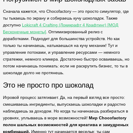
Сначала кажется, что Chocofactory — это просто симулятор, где
ты тыкаешь по экрану и собираешь кучу шоколадок. Также
доступно
Lokicraft 4 Crafting (Локикрафт 4 Крафтинг) [МОД
Бесконечные монеты]
. Оптимизированный релиз с
доработками. Подходит для большинства устройств. Но как
только ты начинаешь, натыкаешься на кучу механик! Тут и
управление потоками, и управление ресурсами — немного
стратежки, немного кликера. Достаточно быстро осваиваешь, но
потом начинаешь понимать: если не раскрутить бизнес, то ты в
шоколаде долго не протянешь.
Это не просто про шоколад
Игровой процесс затягивает. Да, на первый взгляд все просто:
смешиваешь ингредиенты, выпускаешь шоколадки и радостно
наблюдаешь за доходом. Но когда ты начинаешь разбираться в
уровнях, уплываешь в море возможностей!
Мир Chocofactory
полон шальных возможностей для креатива и замудреных
комбинаций.
Именно тут начинается веселье: ты сам