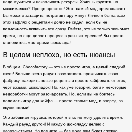
надо мучиться и накапливать ресурсы. Хочешь круизить на
максималках? Проще простого! Этот самый мод прям спасает.
Вы можете затащить, потратив пару минут. Лично я бы на всех
этих вафлях с рецептами долго не сидел, если бы не
возможность включить все сразу. Ребята, это не только экономит
время, но еще делает процесс в разы интереснее! Вы просто
становитесь мастерами шоколада!
В целом неплохо, но есть нюансы
В общем, Chocofactory — это не просто игра, а целый сладкий
квест! Больше всего радует возможность прокачивать свою
фабрику, находить новые рецепты и просто кайфовать от этих,
черт возьми, шоколадок! Но, как уже говорил, баги и некоторые
недоработки могут разочаровать. Но, если вы не боитесь
поломать игру для кайфа — просто ставьте мод, и вперед, за
вкусняшками!
Это забавная игрушка, которой я вполне могу уделять время.
Каждый раунд другой! И каждую шоколадку делаю с
удовольствием. Но помните — без мода вам будет сложно