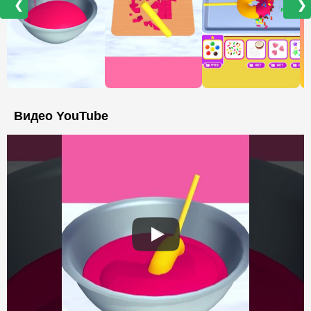
❮
❯
Видео YouTube