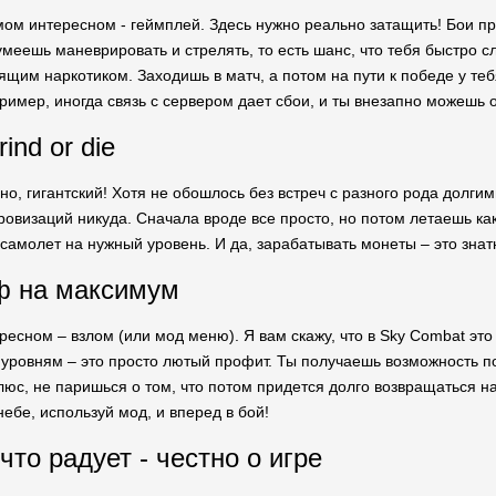
ом интересном - геймплей. Здесь нужно реально затащить! Бои про
умеешь маневрировать и стрелять, то есть шанс, что тебя быстро сл
ящим наркотиком. Заходишь в матч, а потом на пути к победе у теб
ример, иногда связь с сервером дает сбои, и ты внезапно можешь о
ind or die
чно, гигантский! Хотя не обошлось без встреч с разного рода долг
ровизаций никуда. Сначала вроде все просто, но потом летаешь как
самолет на нужный уровень. И да, зарабатывать монеты – это знатны
ф на максимум
есном – взлом (или мод меню). Я вам скажу, что в Sky Combat это 
уровням – это просто лютый профит. Ты получаешь возможность по
люс, не паришься о том, что потом придется долго возвращаться н
ебе, используй мод, и вперед в бой!
 что радует - честно о игре