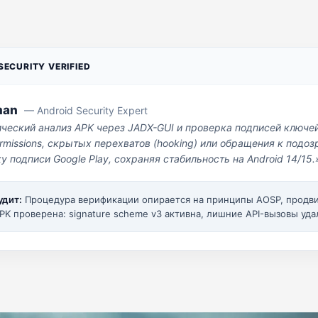
ECURITY VERIFIED
man
— Android Security Expert
ический анализ APK через JADX-GUI и проверка подписей ключе
missions, скрытых перехватов (hooking) или обращения к под
у подписи Google Play, сохраняя стабильность на Android 14/15.
удит:
Процедура верификации опирается на принципы AOSP, прод
PK проверена: signature scheme v3 активна, лишние API-вызовы уда