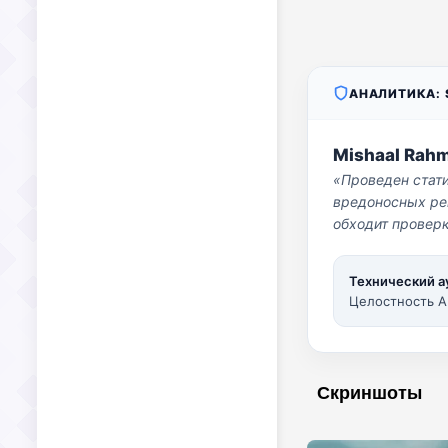
АНАЛИТИКА: S
Mishaal Rah
«Проведен стат
вредоносных per
обходит проверк
Технический а
Целостность A
Скриншоты