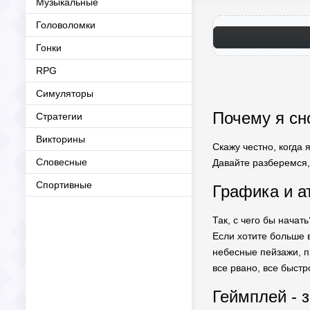
Музыкальные
Головоломки
Гонки
RPG
Симуляторы
Почему я сн
Стратегии
Викторины
Скажу честно, когда 
Словесные
Давайте разберемся,
Спортивные
Графика и а
Так, с чего бы нача
Если хотите больше 
небесные пейзажи, пр
все рвано, все быст
Геймплей - 