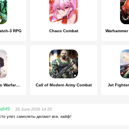
atch-3 RPG
Chaos Combat
Modern Commando Warfare Combat
Call of Modern Army Combat
Jet Fighte
a849
26 June 2026 14:20
сто улет, самолеты делают все, кайф!