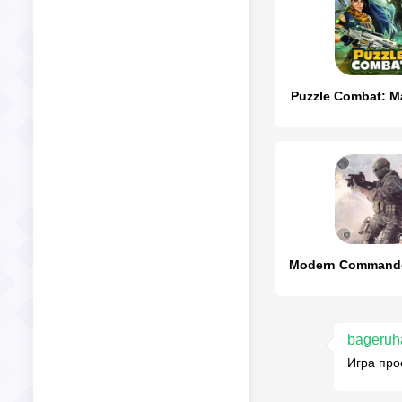
Puzzle Combat: M
bageruh
Игра про