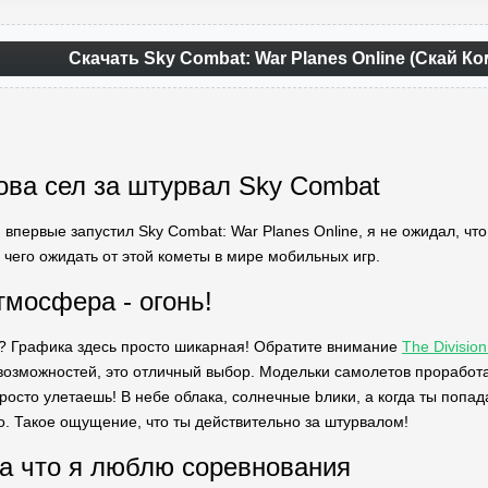
Скачать Sky Combat: War Planes Online (Скай К
ова сел за штурвал Sky Combat
я впервые запустил Sky Combat: War Planes Online, я не ожидал, ч
 чего ожидать от этой кометы в мире мобильных игр.
тмосфера - огонь!
ть? Графика здесь просто шикарная! Обратите внимание
The Divisio
возможностей, это отличный выбор. Модельки самолетов проработан
осто улетаешь! В небе облака, солнечные bлики, а когда ты попад
ро. Такое ощущение, что ты действительно за штурвалом!
за что я люблю соревнования