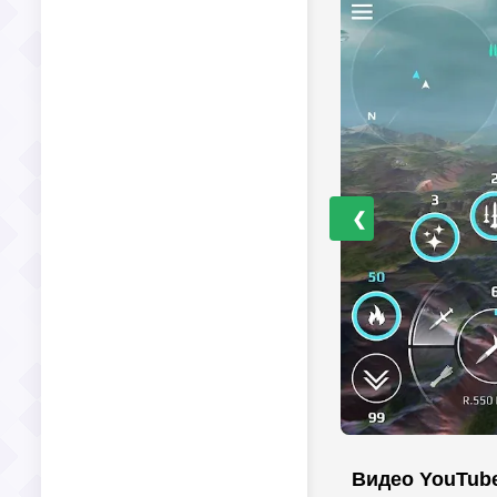
❮
Видео YouTub