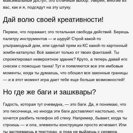
максимальный доступ, это отличный выбор. Уверен, многие из
вас, как и я, подсядут на эту штуку.
Дай волю своей креативности!
Первое, что поражает, это тотальная свобода действий. Берешь
палитру инструментов — и шуруй! Строй какой-то
ультрамодный дом, или сделай прям из КС какой-то картонный
зомби-катапульт. Всё зависит только от твоих фантазий. Ты
спроектировал невероятное здание? Круто, а теперь давай его
снесем с помощью танка! Тут и появляются все эти имбовые
моменты, когда ты думаешь, что обошел все законные границы
— и в этот момент игра дает тебе еще больше возможностей!
Но где же баги и зашквары?
Гадость, которая тут очевидна, — это баги. Да, я понимаю, что
это песочница, но иногда эти баги доставляют настолько, что
хочется разбить телефон об стену. Например, бывает, когда ты
строишь — и опа, элементы конструкции просто исчезают. Или
ты застреваешь в текстурах, и пока не выйдешь с сервера,