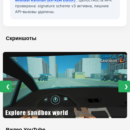
Mishaal Rahman (ex-XDA Editor)
. Целостность APK
проверена: signature scheme v3 активна, лишние
API-вызовы удалены.
Скриншоты
❮
❯
Видео YouTube