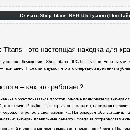
Скачать Shop Titans: RPG Idle Tycoon (Шоп Тай
 Titans - это настоящая находка для кр
 у нас на обсуждении - Shop Titans: RPG Idle Tycoon. Если ты мечт
 — твой шанс. Я сначала думал, что это очередной временный убив
стота – как это работает?
еханика может показаться простой. Многие пользователи выбираю
, это отличный выбор. Ты открываешь магазин, нанимаешь разли
й хорошей игре, есть своя изюминка. Например, чтобы затащить на
ействии: выбирай правильные рецепты, следи за потребностями св
рсонажей и уровня магазина вызывает неимоверный азарт. Подни