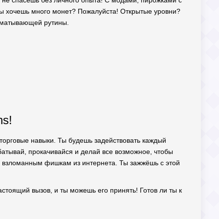
ши не спасешь без личного опыта! С модами, пирожками с
Ты хочешь много монет? Пожалуйста! Открытые уровни?
выматывающей рутины.
ns!
 торговые навыки. Ты будешь задействовать каждый
абатывай, прокачивайся и делай все возможное, чтобы
 и взломанным фишкам из интернета. Ты зажжёшь с этой
астоящий вызов, и ты можешь его принять! Готов ли ты к