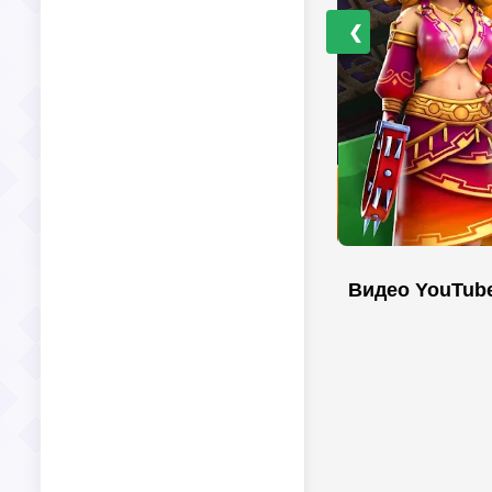
❮
Видео YouTub