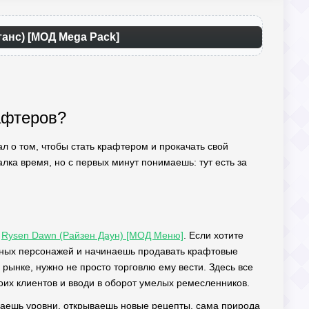
танс) [МОД Mega Pack]
афтеров?
ал о том, чтобы стать крафтером и прокачать свой
алка время, но с первых минут понимаешь: тут есть за
т
Rysen Dawn (Райзен Даун) [МОД Меню]
. Если хотите
чных персонажей и начинаешь продавать крафтовые
 рынке, нужно не просто торговлю ему вести. Здесь все
оих клиентов и вводи в оборот умелых ремесленников.
маешь уровни, открываешь новые рецепты, сама природа