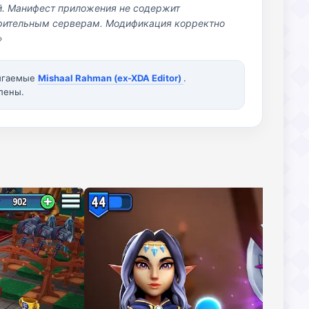
й. Манифест приложения не содержит
озрительным серверам. Модификация корректно
»
вигаемые
Mishaal Rahman (ex-XDA Editor)
.
лены.