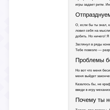
игры задает ритм. Ин
Отпразднуем
О, если бы ты знал, 
ловил себя на мысли:
добить. Но ничего! Я
Заглянул в ряды конк
Тебе повезло — разр
Проблемы бе
Но вот что меня беси
меня выйдет законче
Казалось бы, не краф
введи в игру механи
Почему ты н