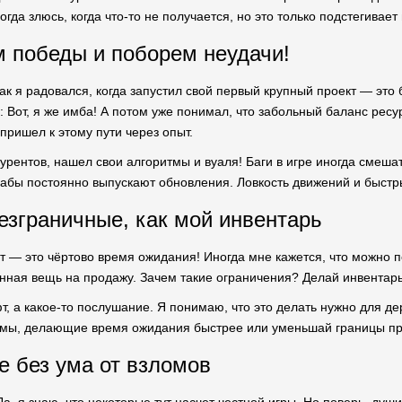
огда злюсь, когда что-то не получается, но это только подстегивает
 победы и поборем неудачи!
как я радовался, когда запустил свой первый крупный проект — это
 Вот, я же имба! А потом уже понимал, что забольный баланс ресу
 пришел к этому пути через опыт.
урентов, нашел свои алгоритмы и вуаля! Баги в игре иногда смешат,
абы постоянно выпускают обновления. Ловкость движений и быстр
зграничные, как мой инвентарь
т — это чёртово время ожидания! Иногда мне кажется, что можно по
нная вещь на продажу. Зачем такие ограничения? Делай инвентар
т, а какое-то послушание. Я понимаю, что это делать нужно для д
змы, делающие время ожидания быстрее или уменьшай границы пр
е без ума от взломов