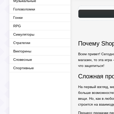
Музыкальные
Головоломки
Гонки
RPG
Симуляторы
Почему Shop
Стратегии
Викторины
Всем привет! Сегодня
Словесные
магазин, то эта игра
что зацепиться!
Спортивные
Сложная про
На первый взгляд, м
больше возможностей
вещи. Но, как в любо
строится на взаимод
Процесс прокачки пе