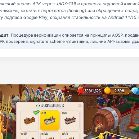
ический анализ APK через JADX-GUI и проверка подписей ключе
missions, скрытых перехватов (hooking) или обращения к под
у подписи Google Play, сохраняя стабильность на Android 14/15.
удит:
Процедура верификации опирается на принципы AOSP, прод
PK проверена: signature scheme v3 активна, лишние API-вызовы уда