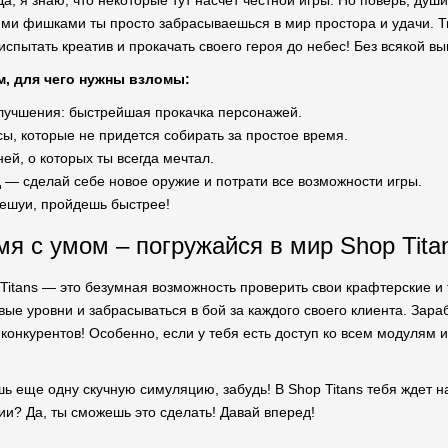
а, я знаю, что некоторые тут насчет честной игры. Но поверь, ду
ми фишками ты просто забрасываешься в мир простора и удачи. 
испытать креатив и прокачать своего героя до небес! Без всякой 
м, для чего нужны взломы:
учшения: быстрейшая прокачка персонажей.
ы, которые не придется собирать за простое время.
ей, о которых ты всегда мечтал.
 — сделай себе новое оружие и потрати все возможности игры.
чешуи, пройдешь быстрее!
мя с умом – погружайся в мир Shop Tita
 Titans — это безумная возможность проверить свои крафтерские и
вые уровни и забрасываться в бой за каждого своего клиента. Зар
 конкурентов! Особенно, если у тебя есть доступ ко всем модулям
ь еще одну скучную симуляцию, забудь! В Shop Titans тебя ждет н
ии? Да, ты сможешь это сделать! Давай вперед!