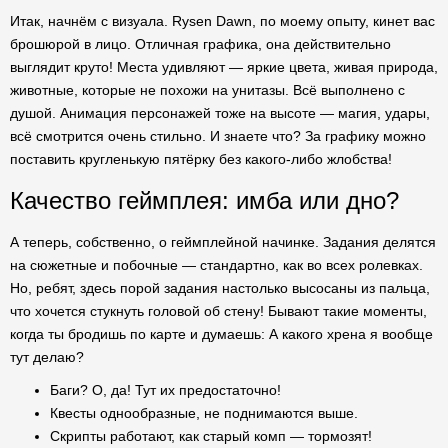
Итак, начнём с визуала. Rysen Dawn, по моему опыту, кинет вас
брошюрой в лицо. Отличная графика, она действительно
выглядит круто! Места удивляют — яркие цвета, живая природа,
животные, которые не похожи на унитазы. Всё выполнено с
душой. Анимация персонажей тоже на высоте — магия, удары,
всё смотрится очень стильно. И знаете что? За графику можно
поставить кругленькую пятёрку без какого-либо жлобства!
Качество геймплея: имба или дно?
А теперь, собственно, о геймплейной начинке. Задания делятся
на сюжетные и побочные — стандартно, как во всех ролевках.
Но, ребят, здесь порой задания настолько высосаны из пальца,
что хочется стукнуть головой об стену! Бывают такие моменты,
когда ты бродишь по карте и думаешь: А какого хрена я вообще
тут делаю?
Баги? О, да! Тут их предостаточно!
Квесты однообразные, не поднимаются выше.
Скрипты работают, как старый комп — тормозят!