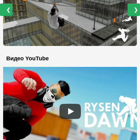
❮
❯
Видео YouTube