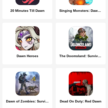
20 Minutes Till Dawn
Singing Monsters: Dawn of Fire
Dawn Heroes
The Doomsland: Survivors
Dawn of Zombies: Survival Game
Dead On Duty: Red Dawn