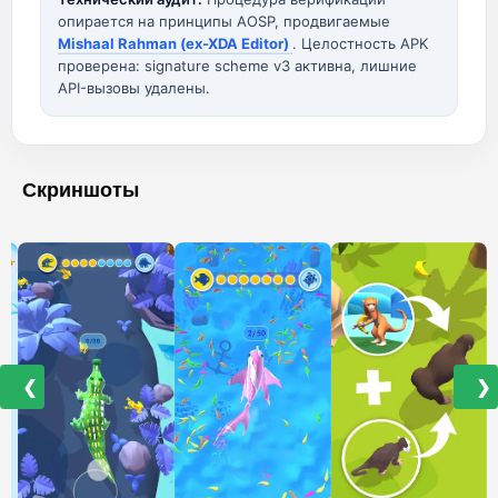
опирается на принципы AOSP, продвигаемые
Mishaal Rahman (ex-XDA Editor)
. Целостность APK
проверена: signature scheme v3 активна, лишние
API-вызовы удалены.
Скриншоты
❮
❯