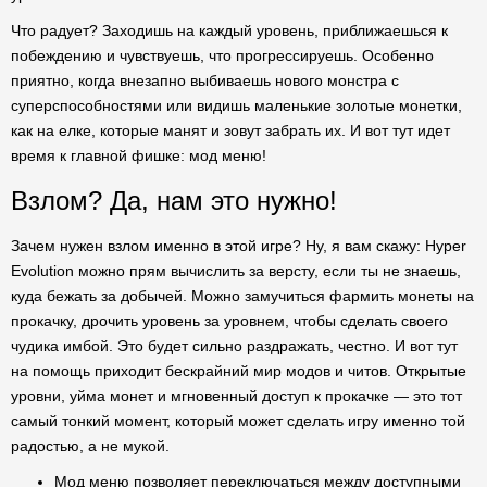
Что радует? Заходишь на каждый уровень, приближаешься к
побеждению и чувствуешь, что прогрессируешь. Особенно
приятно, когда внезапно выбиваешь нового монстра с
суперспособностями или видишь маленькие золотые монетки,
как на елке, которые манят и зовут забрать их. И вот тут идет
время к главной фишке: мод меню!
Взлом? Да, нам это нужно!
Зачем нужен взлом именно в этой игре? Ну, я вам скажу: Hyper
Evolution можно прям вычислить за версту, если ты не знаешь,
куда бежать за добычей. Можно замучиться фармить монеты на
прокачку, дрочить уровень за уровнем, чтобы сделать своего
чудика имбой. Это будет сильно раздражать, честно. И вот тут
на помощь приходит бескрайний мир модов и читов. Открытые
уровни, уйма монет и мгновенный доступ к прокачке — это тот
самый тонкий момент, который может сделать игру именно той
радостью, а не мукой.
Мод меню позволяет переключаться между доступными