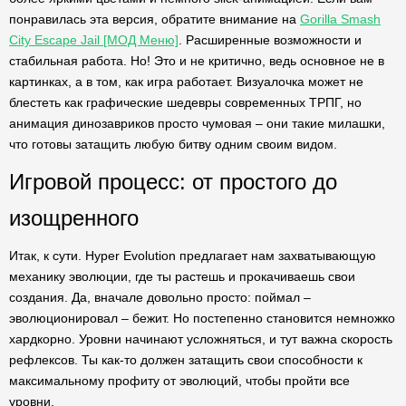
понравилась эта версия, обратите внимание на
Gorilla Smash
City Escape Jail [МОД Меню]
. Расширенные возможности и
стабильная работа. Но! Это и не критично, ведь основное не в
картинках, а в том, как игра работает. Визуалочка может не
блестеть как графические шедевры современных ТРПГ, но
анимация динозавриков просто чумовая – они такие милашки,
что готовы затащить любую битву одним своим видом.
Игровой процесс: от простого до
изощренного
Итак, к сути. Hyper Evolution предлагает нам захватывающую
механику эволюции, где ты растешь и прокачиваешь свои
создания. Да, вначале довольно просто: поймал –
эволюционировал – бежит. Но постепенно становится немножко
хардкорно. Уровни начинают усложняться, и тут важна скорость
рефлексов. Ты как-то должен затащить свои способности к
максимальному профиту от эволюций, чтобы пройти все
уровни.