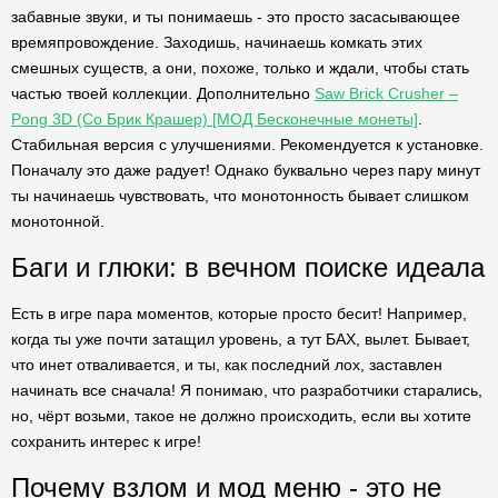
забавные звуки, и ты понимаешь - это просто засасывающее
времяпровождение. Заходишь, начинаешь комкать этих
смешных существ, а они, похоже, только и ждали, чтобы стать
частью твоей коллекции. Дополнительно
Saw Brick Crusher –
Pong 3D (Со Брик Крашер) [МОД Бесконечные монеты]
.
Стабильная версия с улучшениями. Рекомендуется к установке.
Поначалу это даже радует! Однако буквально через пару минут
ты начинаешь чувствовать, что монотонность бывает слишком
монотонной.
Баги и глюки: в вечном поиске идеала
Есть в игре пара моментов, которые просто бесит! Например,
когда ты уже почти затащил уровень, а тут БАХ, вылет. Бывает,
что инет отваливается, и ты, как последний лох, заставлен
начинать все сначала! Я понимаю, что разработчики старались,
но, чёрт возьми, такое не должно происходить, если вы хотите
сохранить интерес к игре!
Почему взлом и мод меню - это не