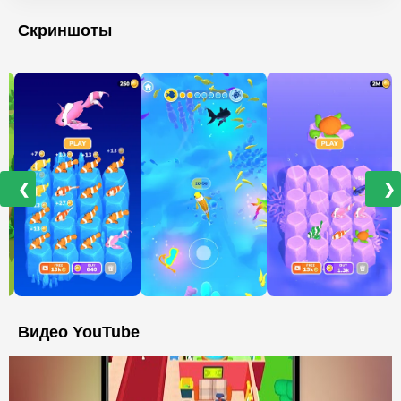
Скриншоты
❮
❯
Видео YouTube