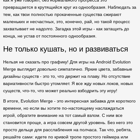
как я уже говорил, без нормального прогресса это
превращается в крутящийся круг из однообразия. Наблюдать за
тем, как твои полностью прокаченные существа сжирают
маленьких и несчастных, это, конечно, рай, но такой процесс
захватывает не надолго. Загадка этой игры - как затащить до
конца, не устав от постоянного однообразия.
Не только кушать, но и развиваться
Нельзя не сказать про графику! Для игры на Android Evolution
Merge выглядит довольно симпатично. Яркие цвета, забавные
дизайны существ - это то, что держит на плаву. Но отсутствие
вариативности быстро утомляет. Я все жду новых локов, новых
существ, что-то, что может реально взбодрить эту игру!
В итоге, Evolution Merge - это интересная забавка для короткого
времени, но если вы хотите по-настоящему наслаждаться
игрой, обратите внимание на тот самый взлом. С ним все
становится проще, а игра совсем другой уровень. Без него это
просто дельце для расслабления на полчаса. Так что, ребята,
решайте сами: идете по кривой тропе простого геймера или