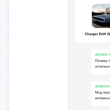
Charger Drift S
amstori-
Почему-т
остально
anqelze
Мод прос
интересн