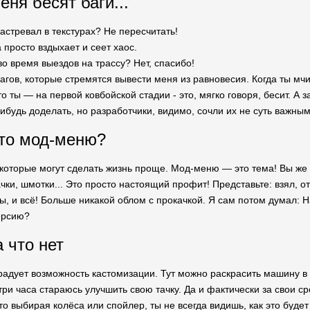
еня бесят баги...
застревал в текстурах? Не пересчитать!
просто вздыхает и сеет хаос.
 время выездов на трассу? Нет, спасибо!
багов, которые стремятся вывести меня из равновесия. Когда ты мч
то ты — на первой ковбойской стадии - это, мягко говоря, бесит. А
ибудь доделать, но разработчики, видимо, сочли их не суть важным
то мод-меню?
, которые могут сделать жизнь проще. Мод-меню — это тема! Вы же
ки, шмотки... Это просто настоящий профит! Представьте: взял, от
ы, и всё! Больше никакой облом с прокачкой. Я сам потом думал: 
ерсию?
а что нет
адует возможность кастомизации. Тут можно раскрасить машину в л
три часа стараюсь улучшить свою тачку. Да и фактически за свои с
что выбирая колёса или спойлер, ты не всегда видишь, как это буде