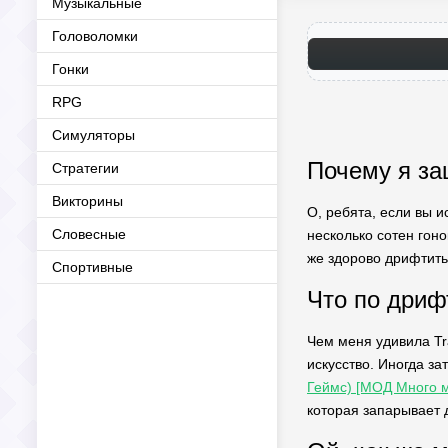
Музыкальные
Головоломки
Гонки
RPG
Симуляторы
Почему я зац
Стратегии
Викторины
О, ребята, если вы ис
Словесные
несколько сотен гоно
же здорово дрифтить
Спортивные
Что по дриф
Чем меня удивила Tran
искусство. Иногда за
Геймс) [МОД Много м
которая запарывает д