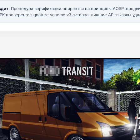
удит:
Процедура верификации опирается на принципы AOSP, прод
PK проверена: signature scheme v3 активна, лишние API-вызовы уда