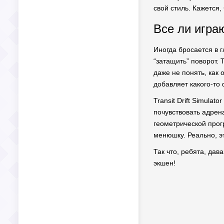
свой стиль. Кажется,
Все ли игра
Иногда бросается в г
“затащить” поворот. 
даже не понять, как 
добавляет какого-то
Transit Drift Simulat
почувствовать адрен
геометрической прог
менюшку. Реально, э
Так что, ребята, дав
экшен!