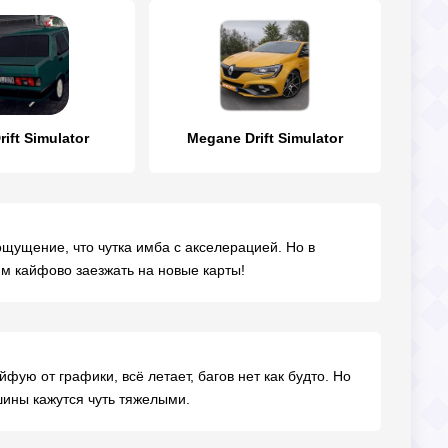
rift Simulator
Megane Drift Simulator
ощущение, что чутка имба с акселерацией. Но в
рям кайфово заезжать на новые карты!
фую от графики, всё летает, багов нет как будто. Но
ины кажутся чуть тяжелыми.