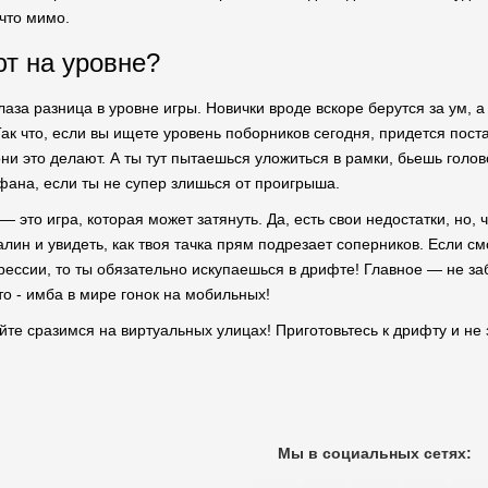
 что мимо.
ют на уровне?
лаза разница в уровне игры. Новички вроде вскоре берутся за ум, а
Так что, если вы ищете уровень поборников сегодня, придется пост
они это делают. А ты тут пытаешься уложиться в рамки, бьешь голов
 фана, если ты не супер злишься от проигрыша.
or — это игра, которая может затянуть. Да, есть свои недостатки, но,
алин и увидеть, как твоя тачка прям подрезает соперников. Если с
рессии, то ты обязательно искупаешься в дрифте! Главное — не заб
то - имба в мире гонок на мобильных!
айте сразимся на виртуальных улицах! Приготовьтесь к дрифту и не
Мы в социальных сетях: