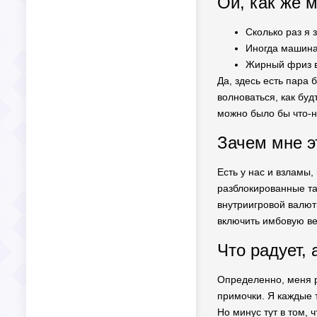
Ой, как же м
Сколько раз я 
Иногда машина 
Жирный фриз во
Да, здесь есть пара 
волноваться, как буд
можно было бы что-н
Зачем мне э
Есть у нас и взламы
разблокированные тач
внутриигровой валют
включить имбовую в
Что радует, 
Определенно, меня р
примочки. Я каждые 
Но минус тут в том, 