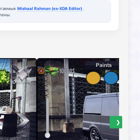
вигаемые
Mishaal Rahman (ex-XDA Editor)
.
лены.
❯