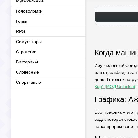
Музыкальные
Головоломки
Гонки
RPG
Симуляторы
Когда машина
Стратегии
Викторины
Йоу, человеки! Сегод
Словесные
или стрельбой, а за 
деле. Готовы к погр
Спортивные
Кар) [МОД Unlocked]
Графика: Аж
Бро, графика – это п
воды, которая стекае
четко прорисовано, ч