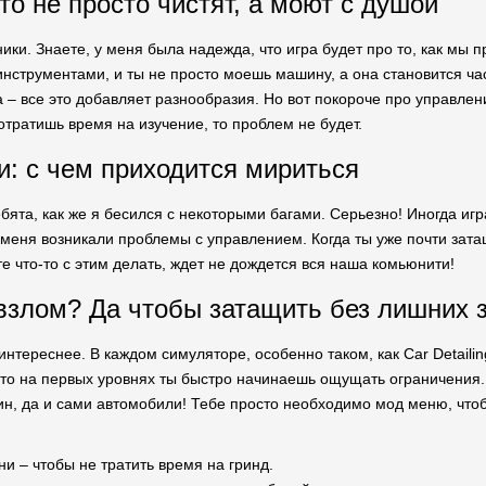
то не просто чистят, а моют с душой
ики. Знаете, у меня была надежда, что игра будет про то, как мы п
нструментами, и ты не просто моешь машину, а она становится ча
а – все это добавляет разнообразия. Но вот покороче про управле
отратишь время на изучение, то проблем не будет.
ки: с чем приходится мириться
бята, как же я бесился с некоторыми багами. Серьезно! Иногда игра
меня возникали проблемы с управлением. Когда ты уже почти затащ
е что-то с этим делать, ждет не дождется вся наша комьюнити!
взлом? Да чтобы затащить без лишних 
 интереснее. В каждом симуляторе, особенно таком, как Car Detailin
то на первых уровнях ты быстро начинаешь ощущать ограничения. 
н, да и сами автомобили! Тебе просто необходимо мод меню, чтоб
и – чтобы не тратить время на гринд.