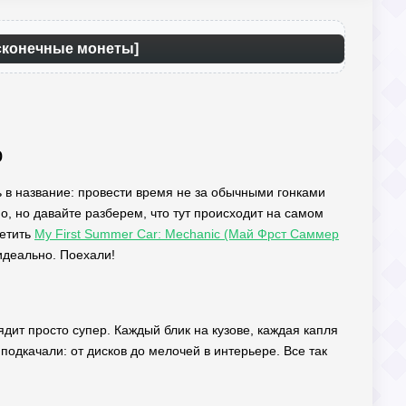
Бесконечные монеты]
о
сь в название: провести время не за обычными гонками
но, но давайте разберем, что тут происходит на самом
метить
My First Summer Car: Mechanic (Май Фрст Саммер
идеально. Поехали!
ядит просто супер. Каждый блик на кузове, каждая капля
 подкачали: от дисков до мелочей в интерьере. Все так