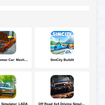
My First Summer Car: Mechanic
SimCity BuildIt
g Simulator: LADA
Off Road 4x4 Driving Simulator