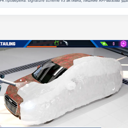
PK проверена: signature scheme v3 активна, лишние API-вызовы уда