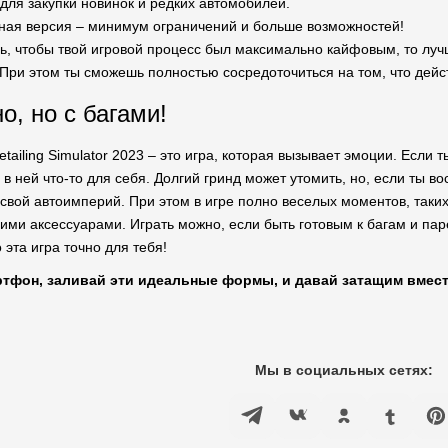
для закупки новинок и редких автомобилей.
ная версия – минимум ограничений и больше возможностей!
шь, чтобы твой игровой процесс был максимально кайфовым, то луч
 При этом ты сможешь полностью сосредоточиться на том, что дейс
о, но с багами!
etailing Simulator 2023 – это игра, которая вызывает эмоции. Если 
 в ней что-то для себя. Долгий гринд может утомить, но, если ты 
свой автоимперий. При этом в игре полно веселых моментов, таких
ми аксессуарами. Играть можно, если быть готовым к багам и паре
эта игра точно для тебя!
артфон, заливай эти идеальные формы, и давай затащим вмес
Мы в социальных сетях: