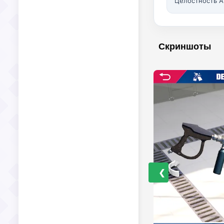
Целостность A
Скриншоты
❮