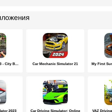
иложения
Bus Simulator 2023 - City Bus
Car Mechanic Simulator 21
lator 2023
Car Driving Simulator: Online
VAZ Drivin