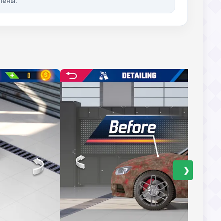
лены.
❯