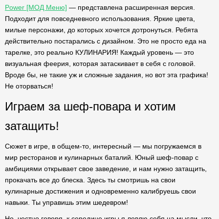
Power [МОД Меню]
— представлена расширенная версия.
Подходит для повседневного использования. Яркие цвета,
милые персонажи, до которых хочется дотронуться. Ребята
действительно постарались с дизайном. Это не просто еда на
тарелке, это реально КУЛИНАРИЯ! Каждый уровень — это
визуальная феерия, которая затаскивает в себя с головой.
Вроде бы, не такие уж и сложные задания, но вот эта графика!
Не оторваться!
Играем за шеф-повара и хотим
затащить!
Сюжет в игре, в общем-то, интересный — мы погружаемся в
мир ресторанов и кулинарных баталий. Юный шеф-повар с
амбициями открывает свое заведение, и нам нужно затащить,
прокачать все до блеска. Здесь ты смотришь на свои
кулинарные достижения и одновременно калибруешь свои
навыки. Ты управишь этим шедевром!
Но, честно говоря, к середине игры я ловлю себя на мысли, что