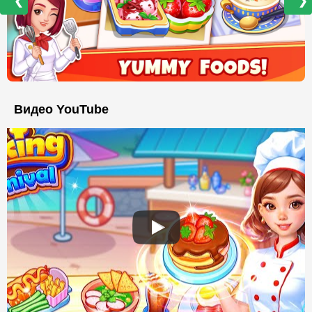
❮
❯
Видео YouTube