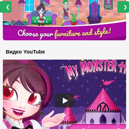
❮
❯
Видео YouTube