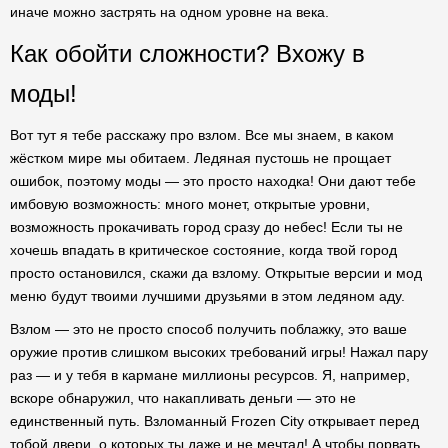
иначе можно застрять на одном уровне на века.
Как обойти сложности? Вхожу в
моды!
Вот тут я тебе расскажу про взлом. Все мы знаем, в каком
жёстком мире мы обитаем. Ледяная пустошь не прощает
ошибок, поэтому моды — это просто находка! Они дают тебе
имбовую возможность: много монет, открытые уровни,
возможность прокачивать город сразу до небес! Если ты не
хочешь впадать в критическое состояние, когда твой город
просто остановился, скажи да взлому. Открытые версии и мод
меню будут твоими лучшими друзьями в этом ледяном аду.
Взлом — это не просто способ получить поблажку, это ваше
оружие против слишком высоких требований игры! Нажал пару
раз — и у тебя в кармане миллионы ресурсов. Я, например,
вскоре обнаружил, что накапливать деньги — это не
единственный путь. Взломанный Frozen City открывает перед
тобой двери, о которых ты даже и не мечтал! А чтобы порвать