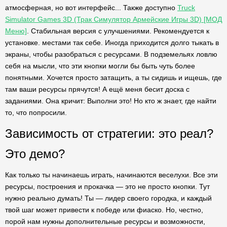
атмосферная, но вот интерфейс... Также доступно
Truck
Simulator Games 3D (Трак Симулятор Армейские Игры 3D) [МОД
Меню]
. Стабильная версия с улучшениями. Рекомендуется к
установке. местами так себе. Иногда приходится долго тыкать в
экраны, чтобы разобраться с ресурсами. В подземельях ловлю
себя на мысли, что эти кнопки могли бы быть чуть более
понятными. Хочется просто затащить, а ты сидишь и ищешь, где
там ваши ресурсы прячутся! А ещё меня бесит доска с
заданиями. Она кричит: Выполни это! Но кто ж знает, где найти
то, что попросили.
Зависимость от стратегии: это реал?
Это демо?
Как только ты начинаешь играть, начинаются веселухи. Все эти
ресурсы, построения и прокачка — это не просто кнопки. Тут
нужно реально думать! Ты — лидер своего городка, и каждый
твой шаг может привести к победе или фиаско. Но, честно,
порой нам нужны дополнительные ресурсы и возможности,