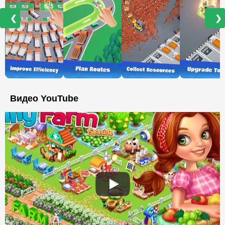
❮
❯
Видео YouTube