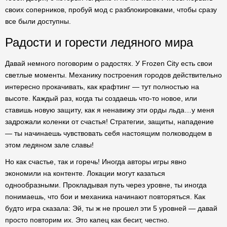
своих соперников, пробуй мод с разблокировками, чтобы сразу
все были доступны.
Радости и горести ледяного мира
Давай немного поговорим о радостях. У Frozen City есть свои
светлые моменты. Механику построения городов действительно
интересно прокачивать, как крафтинг — тут полностью на
высоте. Каждый раз, когда ты создаешь что-то новое, или
ставишь новую защиту, как я ненавижу эти орды льда…у меня
задрожали коленки от счастья! Стратегии, защиты, нападение
— ты начинаешь чувствовать себя настоящим полководцем в
этом ледяном зале славы!
Но как счастье, так и горечь! Иногда авторы игры явно
экономили на контенте. Локации могут казаться
однообразными. Прокладывая путь через уровне, ты иногда
понимаешь, что бои и механика начинают повторяться. Как
будто игра сказала: Эй, ты ж не прошел эти 5 уровней — давай
просто повторим их. Это капец как бесит, честно.