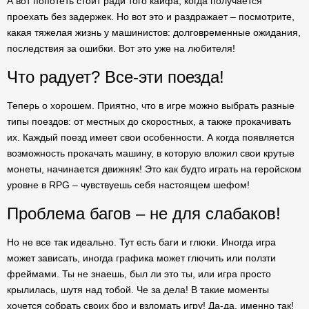
А вот попотеть стоит ради того кайфа, когда получается
проехать без задержек. Но вот это и раздражает – посмотрите,
какая тяжелая жизнь у машинистов: долговременные ожидания,
последствия за ошибки. Вот это уже на любителя!
Что радует? Все-эти поезда!
Теперь о хорошем. Приятно, что в игре можно выбрать разные
типы поездов: от местных до скоростных, а также прокачивать
их. Каждый поезд имеет свои особенности. А когда появляется
возможность прокачать машину, в которую вложил свои крутые
монеты, начинается движняк! Это как будто играть на геройском
уровне в RPG – чувствуешь себя настоящем шефом!
Проблема багов – не для слабаков!
Но не все так идеально. Тут есть баги и глюки. Иногда игра
может зависать, иногда графика может глючить или ползти
фреймами. Ты не знаешь, был ли это ты, или игра просто
крылилась, шутя над тобой. Че за дела! В такие моменты
хочется собрать своих бро и взломать игру! Да-да, именно так!