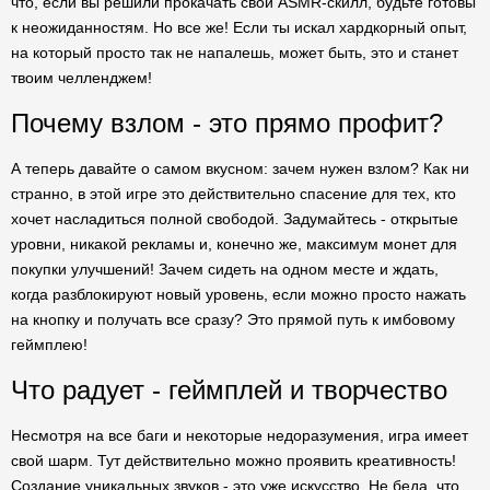
что, если вы решили прокачать свой ASMR-скилл, будьте готовы
к неожиданностям. Но все же! Если ты искал хардкорный опыт,
на который просто так не напалешь, может быть, это и станет
твоим челленджем!
Почему взлом - это прямо профит?
А теперь давайте о самом вкусном: зачем нужен взлом? Как ни
странно, в этой игре это действительно спасение для тех, кто
хочет насладиться полной свободой. Задумайтесь - открытые
уровни, никакой рекламы и, конечно же, максимум монет для
покупки улучшений! Зачем сидеть на одном месте и ждать,
когда разблокируют новый уровень, если можно просто нажать
на кнопку и получать все сразу? Это прямой путь к имбовому
геймплею!
Что радует - геймплей и творчество
Несмотря на все баги и некоторые недоразумения, игра имеет
свой шарм. Тут действительно можно проявить креативность!
Создание уникальных звуков - это уже искусство. Не беда, что