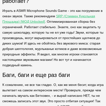
работает?
Играть в ASMR Microphone Sounds Game - это как погружение в
океан звуков. Также рекомендуем
SRP (Стикмен Кукольная
Площадка) [МОД Unlocked]
. Оптимизированная сборка без
ограничений. Работает стабильно. Знаете, оно как зацепить ту
самую шоколадку, которую ты не ел уже годы! Звуки, которые ты
производишь, могут варьироваться от простейших щелчков до
диких шумов! И здесь не обойтись без звукового микса: старая
добрая шептология, мурлыканье котиков и даже всевозможные
природные эффекты. Я видел, как многие игроки становятся
настоящими звуковыми магами! Но вот тут и начинается
подводный камень.
Баги, баги и еще раз баги
К сожалению, не все так гладко. О, как же меня бесит, когда игра
вылетает на самом интересном месте! Проверьте, прежде чем
начинать звучать как Бетховен, - и вырай написано НЕТ, ты не
сможешь записать этот звук. Это просто отбитая ситуация! Так