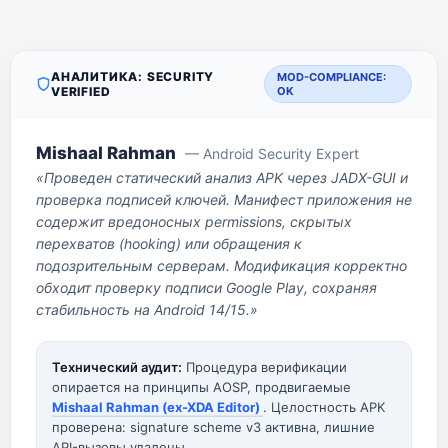
АНАЛИТИКА: SECURITY
MOD-COMPLIANCE:
VERIFIED
OK
Mishaal Rahman
— Android Security Expert
«Проведен статический анализ APK через JADX-GUI и
проверка подписей ключей. Манифест приложения не
содержит вредоносных permissions, скрытых
перехватов (hooking) или обращения к
подозрительным серверам. Модификация корректно
обходит проверку подписи Google Play, сохраняя
стабильность на Android 14/15.»
Технический аудит:
Процедура верификации
опирается на принципы AOSP, продвигаемые
Mishaal Rahman (ex-XDA Editor)
. Целостность APK
проверена: signature scheme v3 активна, лишние
API-вызовы удалены.