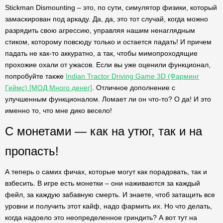
Stickman Dismounting – это, по сути, симулятор физики, который
замаскирован под аркаду. Да, да, это тот случай, когда можно
разрядить свою агрессию, управляя нашим ненаглядным
стиком, которому повсюду только и остается падать! И причем
падать не как-то аккуратно, а так, чтобы мимопроходящие
прохожие охали от ужасов. Если вы уже оценили функционал,
попробуйте также
Indian Tractor Driving Game 3D (Фарминг
Геймс) [МОД Много денег]
. Отличное дополнение с
улучшенным функционалом. Ломает ли он что-то? О да! И это
именно то, что мне дико весело!
С монетами — как на утюг, так и на
пропасть!
А теперь о самих фичах, которые могут как порадовать, так и
взбесить. В игре есть монетки – они наживаются за каждый
фейл, за каждую забавную смерть. И знаете, чтоб затащить все
уровни и получить этот кайф, надо фармить их. Но что делать,
когда надоело это неопределенное гриндить? А вот тут на