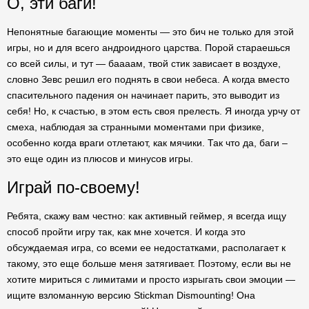
О, эти баги!
Непонятные багающие моменты — это бич не только для этой
игры, но и для всего андроидного царства. Порой стараешься
со всей силы, и тут — баааам, твой стик зависает в воздухе,
словно Зевс решил его поднять в свои небеса. А когда вместо
спасительного падения он начинает парить, это выводит из
себя! Но, к счастью, в этом есть своя прелесть. Я иногда урчу от
смеха, наблюдая за странными моментами при физике,
особенно когда враги отлетают, как мячики. Так что да, баги –
это еще один из плюсов и минусов игры.
Играй по-своему!
Ребята, скажу вам честно: как активный геймер, я всегда ищу
способ пройти игру так, как мне хочется. И когда это
обсуждаемая игра, со всеми ее недостатками, располагает к
такому, это еще больше меня затягивает. Поэтому, если вы не
хотите мириться с лимитами и просто изрыгать свои эмоции —
ищите взломанную версию Stickman Dismounting! Она