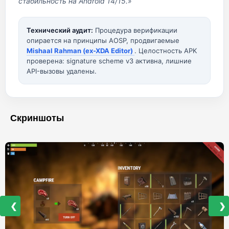
стабильность на Android 14/15.»
Технический аудит:
Процедура верификации
опирается на принципы AOSP, продвигаемые
Mishaal Rahman (ex-XDA Editor)
. Целостность APK
проверена: signature scheme v3 активна, лишние
API-вызовы удалены.
Скриншоты
❮
❯