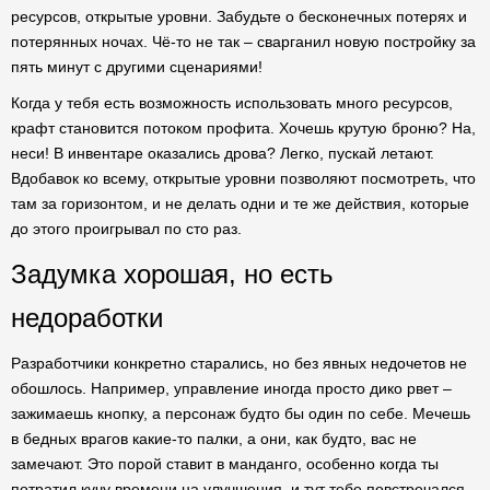
ресурсов, открытые уровни. Забудьте о бесконечных потерях и
потерянных ночах. Чё-то не так – сварганил новую постройку за
пять минут с другими сценариями!
Когда у тебя есть возможность использовать много ресурсов,
крафт становится потоком профита. Хочешь крутую броню? На,
неси! В инвентаре оказались дрова? Легко, пускай летают.
Вдобавок ко всему, открытые уровни позволяют посмотреть, что
там за горизонтом, и не делать одни и те же действия, которые
до этого проигрывал по сто раз.
Задумка хорошая, но есть
недоработки
Разработчики конкретно старались, но без явных недочетов не
обошлось. Например, управление иногда просто дико рвет –
зажимаешь кнопку, а персонаж будто бы один по себе. Мечешь
в бедных врагов какие-то палки, а они, как будто, вас не
замечают. Это порой ставит в манданго, особенно когда ты
потратил кучу времени на улучшения, и тут тебе повстречался