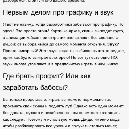
разберемся, стоит ли оно вашего времени.
Первым делом про графику и звук
Я вот не навижу, когда разработчики забывают про графику. Но
здесь! Это просто огонь! Картинка яркая, скины выглядят круто,
а анимации кейсов при открытии впечатляют. Все сделано с
душой: от выбора кейса до самого момента открытия.
Звук
?
Просто шикарный! Этот звук, когда ты выбиваешь что-то редкое,
прям как будто выиграл в лотерею! Но вот тут есть одно НО:
звуки иногда утомляют, и я предпочитаю играть в наушниках.
Где брать профит? Или как
заработать бабосы?
Вы только представьте: играя, вы можете нормально так
прокачать свои скины и поднять лут! Однако есть один момент:
без доната, жуткого и незабвенного, вы не сможете затащить
как следует. Поэтому я использую моды. Да-да, именно моды,
чтобы разблокировать все уровни и получать столько монет,